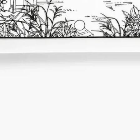
を絶えず探し求めているDiptyqueが、これほど卓越した専門技
術に強く魅了されたとしても、それはごくスモールな驚きにす
ぎません。​
ご使用方法
- 食洗機対応。
特徴
－素材：
－エナメルポーセリン
重量：441g
－寸法：32.2cm x12 cm x 1.8 cm
-食器洗浄機に対応しています。