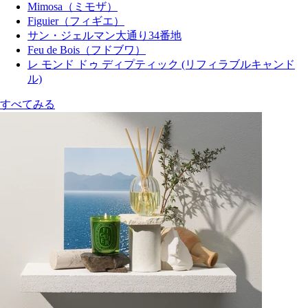
Mimosa（ミモザ）
Figuier（フィギエ）
サン・ジェルマン大通り34番地
Feu de Bois（フドブワ）
レ モンド ドゥ ディプティック (リフィラブルキャンド
ル)
すべてみる