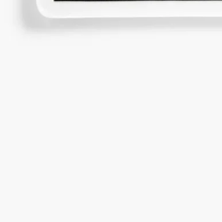
ストーリー
ディプティックの取り組み
クラフトマンシップ
ご使用方法
特徴
ストーリー
アートと素材。メゾン創業者たちのデザインと類まれなサヴォ
アフェール（職人技）にインスピレーションを得て、ディプテ
ィックはメゾンの香りのリチュアルを日常の中で楽しめるよう
にデザインされた、テキスタイルや磁器のオブジェの新しいコ
レクションを発売します。タイムレスで、自由に組み合わせて
楽しめるこれらのオブジェには、メゾンを象徴するモチーフが
あしらわれています。毎日のリチュアルに寄り添いながら、バ
スルームに独創的なムードを生み出します。