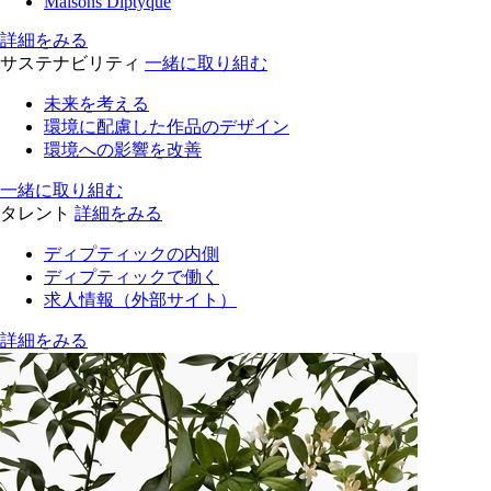
Maisons Diptyque
詳細をみる
サステナビリティ
一緒に取り組む
未来を考える
環境に配慮した作品のデザイン
環境への影響を改善
一緒に取り組む
タレント
詳細をみる
ディプティックの内側
ディプティックで働く
求人情報（外部サイト）
詳細をみる