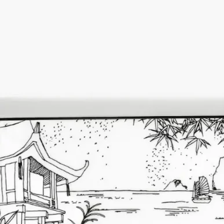
ポルトガルのアヴェイロにあるNG Porcelanas（ポルセラナ）社
の工場では、20年以上前から欧州で最も素晴らしいポーセリン
を製造しています。ユニークな作品、時代物の複製品、オーダ
ーメイドによる製作など、フランス国家遺産企業に認定された
この会社の熟練したポーセリン職人たちは、こだわりを持って
限りなく入念に仕事を行っています。
ディプティックはその比類ないサヴォアフェールに自然に惹き
つけられました。
クラフトマンシップ
ポルトガルのアヴェイロに拠点を置くNG Porcelanas社は、20年
以上にわたりヨーロッパで最高級の磁器製品を生み出し続けて
います。ユニークな作品から時代物の復刻、そしてカスタムオ
ーダーに至るまで、生きた「伝統と革新」を体現するこの企業
の熟練した磁器職人たちは、厳選した素材を巧みに操り、絶対
的な精度を確実なものにするために無限の労力を惜しみませ
ん。
したがって、デコレーションオブジェの制作に情熱を注ぐ職人