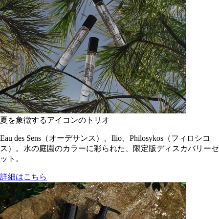
夏を象徴するアイコンのトリオ
Eau des Sens（オーデサンス）、Ilio、Philosykos（フィロシコ
ス）。水の庭園のカラーに彩られた、限定版ディスカバリーセ
ット。
詳細はこちら