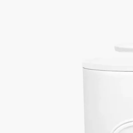
ョンはうっとりするような詩趣あふれる世界への扉を開きま
す。
バスライフを美しく引き立てるアートを称え、時を忘れ日常を
離れたひとときへといざないます。
ディプティックのシンボルであるオーバルのラベルは、美しさ
への飽くなき探求のシンボルとして、素焼きのポーセリンで立
体的に表現されています。
ディプティックは上質な素材と伝統的なサヴォアフェール（匠
の技）を追い求め、ポーセリンの技術において昔ながらのサヴ
ォアフェールを貫いているブランド、Manufacture de
Couleuvre（マニュファクチュール ドゥクルーヴル）ととも
に、類まれな繊細さを持ったオブジェを創り出しています。
それぞれの作品は、まさしく比類ない職人技を表すもので、単
なる日用品の域を超えて、心を魅了するアイテムです。毎日の
ルーティーンの一瞬一瞬を洗練されたひとときへと変えるイン
ビテーションになります。