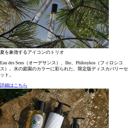
夏を象徴するアイコンのトリオ
Eau des Sens（オーデサンス）、Ilio、Philosykos（フィロシコ
ス）。水の庭園のカラーに彩られた、限定版ディスカバリーセ
ット。
詳細はこちら