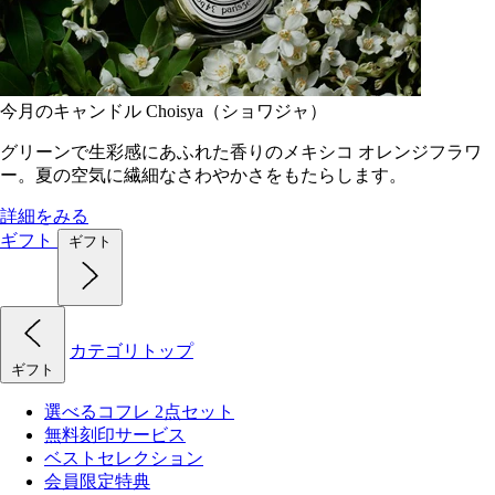
今月のキャンドル Choisya（ショワジャ）
グリーンで生彩感にあふれた香りのメキシコ オレンジフラワ
ー。夏の空気に繊細なさわやかさをもたらします。
詳細をみる
ギフト
ギフト
カテゴリトップ
ギフト
選べるコフレ 2点セット
無料刻印サービス
ベストセレクション
会員限定特典