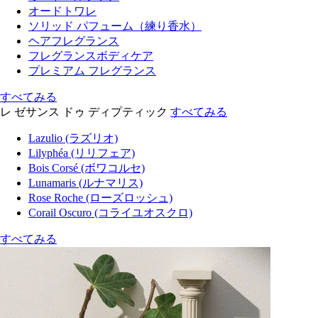
オードトワレ
ソリッド パフューム（練り香水）
ヘアフレグランス
フレグランスボディケア
プレミアム フレグランス
すべてみる
レ ゼサンス ドゥ ディプティック
すべてみる
Lazulio (ラズリオ)
Lilyphéa (リリフェア)
Bois Corsé (ボワコルセ)
Lunamaris (ルナマリス)
Rose Roche (ローズロッシュ)
Corail Oscuro (コライユオスクロ)
すべてみる