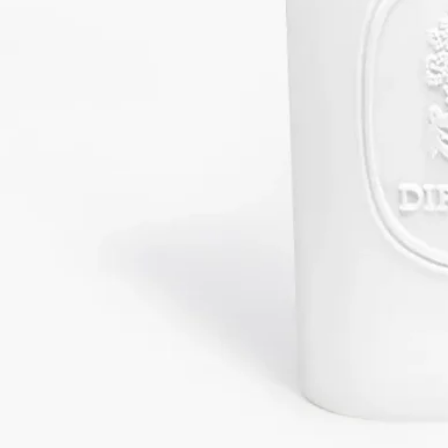
クラフトマンシップ
230年にわたり比類なき職人技を誇るManufacture de
Couleuvre（マニュファクチュール・ド・クルヴル）によるハ
ンドクラフト。
ビスキュイ磁器は、ディプティックのオブジェのコレクション
を象徴する素材としてその地位を確立しています。最高品質の
素材と歴史ある職人技の探求に常に情熱を注ぐディプティック
は、伝統技術を継承しながらも時代やスタイルを超えて革新を
続けるManufacture de Couleuvreとタッグを組むことを選びまし
た。Manufacture de Couleuvreは、その卓越した専門技術で広く
知られています。比類なき色彩表現と、230年以上にわたり受
け継がれてきたレリーフ（浮き彫り）磁器の制作技術により、
極めて純粋で生命力にあふれるコレクションを生み出していま
す。
歴史に裏打ちされた職人技によって、このマニュファクチュー
ルは時代やスタイルに合わせて常に進化を遂げてきました。こ
の柔軟な適応力こそが、19世紀にフランスのブルボネ地方に存
在した6つの磁器工場のなかで、同社が唯一現在まで存続して