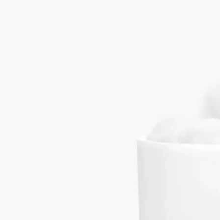
リッドのピュアなフォルムにタイムレスなラインを添えていま
す。どちらも素焼きポーセリン製です。
続きを読む
Manufacture de Couleuvre（マニュファクチュール ドゥ クルー
ヴル）は、230年前からデイリーライフを魅力的にするために
数々のオブジェを職人が手仕事で製作しています。このラージ
サイズのキャニスターは、コットン、綿棒をさりげなく入れて
お使いいただけます。
閉じる
Best-seller
キャニスター L
オーバル
職人が手作業で製作した素焼きポーセリン製アイテム
Diptyqueのオーバルは、ラージサイズのキャニスターと付属の
リッドのピュアなフォルムにタイムレスなラインを添えていま
す。どちらも素焼きポーセリン製です。
続きを読む
Manufacture de Couleuvre（マニュファクチュール ドゥ クルー
ヴル）は、230年前からデイリーライフを魅力的にするために