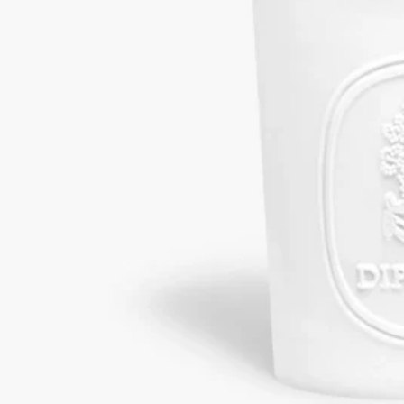
Couleuvre（マニュファクチュール・ド・クルヴル）によるハ
ンドクラフト。
ビスキュイ磁器は、ディプティックのオブジェのコレクション
を象徴する素材としてその地位を確立しています。最高品質の
素材と歴史ある職人技の探求に常に情熱を注ぐディプティック
は、伝統技術を継承しながらも時代やスタイルを超えて革新を
続けるManufacture de Couleuvreとタッグを組むことを選びまし
た。Manufacture de Couleuvreは、その卓越した専門技術で広く
知られています。比類なき色彩表現と、230年以上にわたり受
け継がれてきたレリーフ（浮き彫り）磁器の制作技術により、
極めて純粋で生命力にあふれるコレクションを生み出していま
す。
歴史に裏打ちされた職人技によって、このマニュファクチュー
ルは時代やスタイルに合わせて常に進化を遂げてきました。こ
の柔軟な適応力こそが、19世紀にフランスのブルボネ地方に存
在した6つの磁器工場のなかで、同社が唯一現在まで存続して
いる理由です。
今日、このブランドは、30万点もの鋳型と6,500点に及ぶモデ