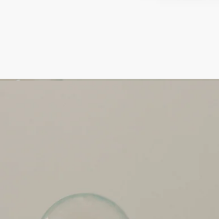
ルという驚くべきアーカイブからインスピレーションを得て、
極めてモダンなフランス流アール・ド・ヴィーヴル（暮らしの
芸術）を象徴する存在となっています。
ご使用方法
コットンや綿棒など、さまざまな小物の収納にお使いいただけ
ます。
スモール キャニスターは、石鹸とぬるま湯で洗い、スポンジ
で拭き取ってお手入れできます。食洗機にも対応しています。
特徴
コットン、綿棒などを入れてお使いいただけます。
－素材：素焼き（無釉磁器）
－重量：242g