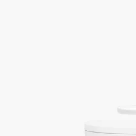
バスライフを美しく引き立てるアートを称え、時を忘れ日常を
離れたひとときへといざないます。
ディプティックのシンボルであるオーバルのラベルは、美しさ
への飽くなき探求のシンボルとして、素焼きのポーセリンで立
体的に表現されています。
ディプティックは上質な素材と伝統的なサヴォアフェール（匠
の技）を追い求め、ポーセリンの技術において昔ながらのサヴ
ォアフェールを貫いているブランド、Manufacture de
Couleuvre（マニュファクチュール ドゥクルーヴル）ととも
に、類まれな繊細さを持ったオブジェを創り出しています。
それぞれの作品は、まさしく比類ない職人技を表すもので、単
なる日用品の域を超えて、心を魅了するアイテムです。毎日の
ルーティーンの一瞬一瞬を洗練されたひとときへと変えるイン
ビテーションになります。
クラフトマンシップ
230年にわたり比類なき職人技を誇るManufacture de