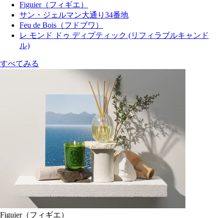
Figuier（フィギエ）
サン・ジェルマン大通り34番地
Feu de Bois（フドブワ）
レ モンド ドゥ ディプティック (リフィラブルキャンド
ル)
すべてみる
Figuier（フィギエ）