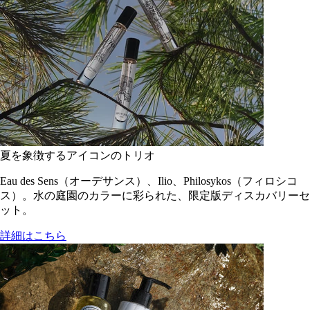
夏を象徴するアイコンのトリオ
Eau des Sens（オーデサンス）、Ilio、Philosykos（フィロシコ
ス）。水の庭園のカラーに彩られた、限定版ディスカバリーセ
ット。
詳細はこちら