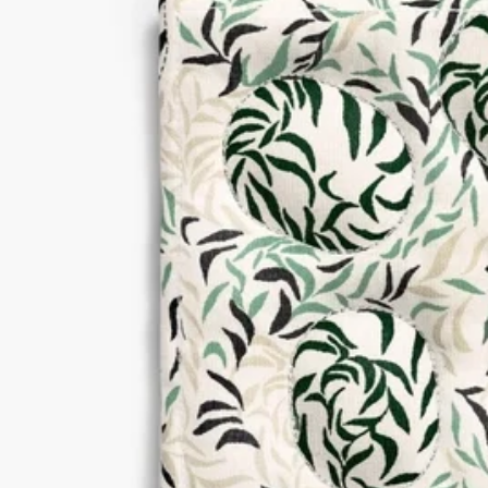
キルティングの際に、手作業であしらったミシンステッチがモ
チーフのディテールを際立たせ、メゾンを象徴するデザインに
命を吹き込んでいきます。色合いやモチーフに微妙な差異が見
られるのは、すべてが手作業で製作されるための特徴です。こ
うしてそれぞれの作品に一点一点異なる表情がもたらされま
す。
ご使用方法
－洗濯機を使用した低温の手洗いコースによるお手入れをお勧
めします
－裏地には防水・防汚加工を施こしているため、お手入れが簡
単です
－製品内側のラベルに記載されたお手入れの推奨事項をお読み
ください