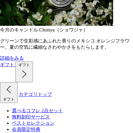
今月のキャンドル Choisya（ショワジャ）
グリーンで生彩感にあふれた香りのメキシコ オレンジフラワ
ー。夏の空気に繊細なさわやかさをもたらします。
詳細をみる
ギフト
ギフト
カテゴリトップ
ギフト
選べるコフレ 2点セット
無料刻印サービス
ベストセレクション
会員限定特典