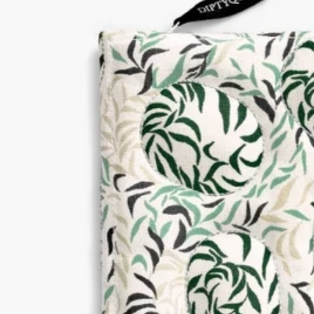
ウッドブロックプリント
リチュアルのマストアイテムを外出先でも楽しむためにデザイ
ンされたこのポーチには、インドの伝統的な工芸技術であるウ
ッドブロックプリントによる装飾があしらわれています。
続きを読む
ディプティックの永遠のインスピレーションの源泉である自然
を称えるJardin des Plantes（ジャルダン デ プラント）のモチー
フが、キルティングのオブジェを美しく引き立てます。同じ柄
のポーチSサイズと組み合わせてお楽しみいただけます。
Anamorphée（アナモルフェ）の2人組アーティストによるデザ
イン。【取り扱い店舗】DIPTYQUE青山、京都BAL、オンラ
インストア
閉じる
カートに入れる
¥15,840