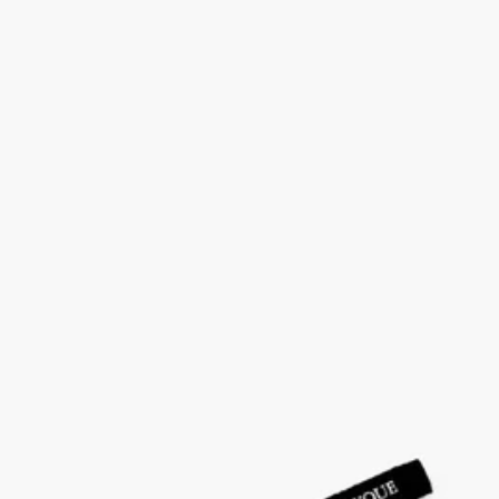
デ プラント)
ウッドブロックプリント
リチュアルのマストアイテムを外出先でも楽しむためにデザイ
ンされたこのポーチには、インドの伝統的な工芸技術であるウ
ッドブロックプリントによる装飾があしらわれています。
続きを読む
ディプティックの永遠のインスピレーションの源泉である自然
を称えるJardin des Plantes（ジャルダン デ プラント）のモチー
フが、キルティングのオブジェを美しく引き立てます。同じ柄
のポーチSサイズと組み合わせてお楽しみいただけます。
Anamorphée（アナモルフェ）の2人組アーティストによるデザ
イン。【取り扱い店舗】DIPTYQUE青山、京都BAL、オンラ
インストア
閉じる
限定版
ポーチ M
Jardin des Plantes (ジェルダン
デ プラント)