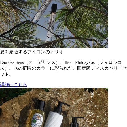
夏を象徴するアイコンのトリオ
Eau des Sens（オーデサンス）、Ilio、Philosykos（フィロシコ
ス）。水の庭園のカラーに彩られた、限定版ディスカバリーセ
ット。
詳細はこちら