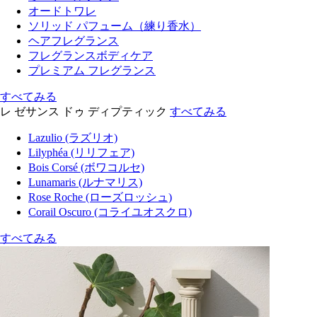
オードトワレ
ソリッド パフューム（練り香水）
ヘアフレグランス
フレグランスボディケア
プレミアム フレグランス
すべてみる
レ ゼサンス ドゥ ディプティック
すべてみる
Lazulio (ラズリオ)
Lilyphéa (リリフェア)
Bois Corsé (ボワコルセ)
Lunamaris (ルナマリス)
Rose Roche (ローズロッシュ)
Corail Oscuro (コライユオスクロ)
すべてみる