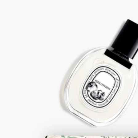
アートと素材。デザインと卓越した職人技を常に重んじる
Diptyqueは、詩的なイラストをあしらったハンドクラフトのバ
スルームアクセサリーのコレクションを生み出しました。無数
の組み合わせで完璧に調和するタイムレスなオブジェ。そのす
べてに、メゾンの伝統と革新からインスピレーションを得た、
アイコニックで魅力的なイメージが彩りを添えます。香りに包
まれるビューティー体験の毎日のパートナーとして、あらゆる
バスルームに独自の雰囲気を演出します。
クラフトマンシップ
このオブジェは職人たちがインドの伝統的な工芸技術であるウ
ッドブロックプリントの技術を用いながらすべて手作業で製作
しています。
この先祖伝来の技術は、それぞれの色に応じた版木とインクを
使用して手作業で布地にモチーフを次々に刷り写していくもの
です。1メートルの布地にプリントを行うのに約2時間を要しま
す。模様の色は、非常に精密に重ね合わされています。これは
職人の並外れた専門性と、卓越した技術を雄弁に物語る証で
す。