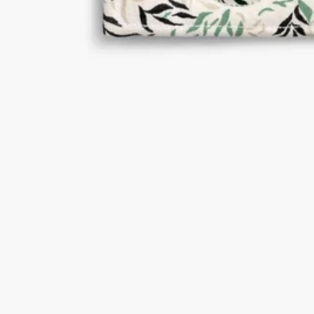
特徴
－素材：綿100%、裏地には防水・防汚加工を施しています
－重さ：103g
－サイズ：28 cm x 20 cm
－洗濯機を使用した低温の手洗いコースによるお手入れをお勧
めします。
－裏地には防水・防汚加工を施こしているため、お手入れが簡
単です。
－製品内側のラベルに記載されたお手入れの推奨事項をお読み
ください。
ディプティックの取り組み
熟練の職人技
インドに古くから伝わる技法「木版プリント」を用いた職人に