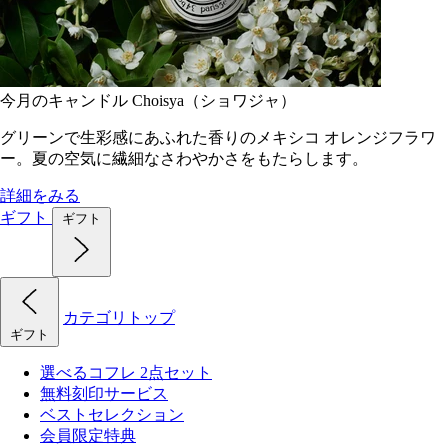
今月のキャンドル Choisya（ショワジャ）
グリーンで生彩感にあふれた香りのメキシコ オレンジフラワ
ー。夏の空気に繊細なさわやかさをもたらします。
詳細をみる
ギフト
ギフト
カテゴリトップ
ギフト
選べるコフレ 2点セット
無料刻印サービス
ベストセレクション
会員限定特典