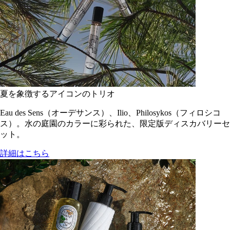
夏を象徴するアイコンのトリオ
Eau des Sens（オーデサンス）、Ilio、Philosykos（フィロシコ
ス）。水の庭園のカラーに彩られた、限定版ディスカバリーセ
ット。
詳細はこちら