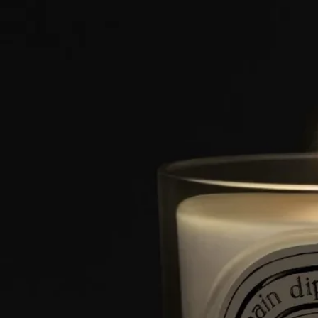
ご使用方法
ご使用前に
ディプティックのキャンドルは天然原料を使用している為、原
料の作用で製品の色ムラやパッケージに変色を起こす場合がご
ざいます。製品は冷暗所にて管理されており変色があっても品
質には問題はございません。
クラフトマンシップ
卓越した職人技の結晶。それは、調香の芸術とキャンドル作り
の専門知識の融合です。ひとつひとつのキャンドルは、数種類
のワックスのブレンドと高品質なフレグランスの濃縮液、そし
て完璧な香りの拡散と燃焼を約束する厳選された芯から作られ
ています。パリ近郊とプロヴァンスにある2つの工場で、熟練
のキャンドル職人たちによって緻密な作業が行われています。