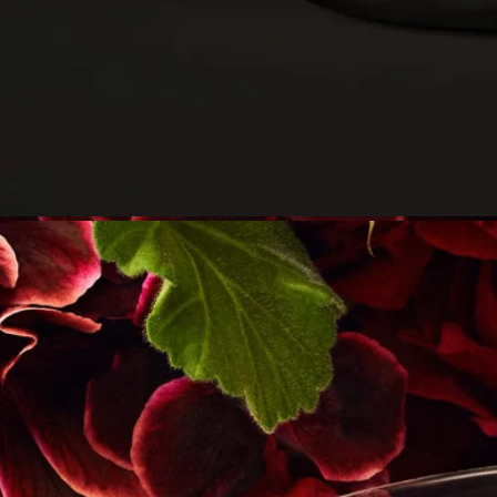
- スモールおよびミディアムサイズの部屋に適しています
- フレグランスは徐々に広がり、香りが持続します（約20分後
が最適な状態です）。
- キャンドルから目を離さない限り、空間の広さに制限はあり
ません。
- サイズ：190g
- 燃焼時間：約50時間
- サイズ：高さ9cm、直径7.7cm
ご使用方法
卓越した職人技から生まれたDiptyqueのキャンドルは、大切に
お取り扱いいただくことでその魅力を最大限に引き出すことが
できます。
キャンドルを安全に楽しみ、より長くご愛用いただくためのヒ
ントをいくつかご紹介します。
ご使用前の準備
- キャンドルは、平らで耐熱性のある場所に置いてください。
- 木材や大理石などのデリケートな素材を保護するため、キャ