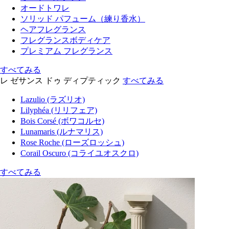
オードトワレ
ソリッド パフューム（練り香水）
ヘアフレグランス
フレグランスボディケア
プレミアム フレグランス
すべてみる
レ ゼサンス ドゥ ディプティック
すべてみる
Lazulio (ラズリオ)
Lilyphéa (リリフェア)
Bois Corsé (ボワコルセ)
Lunamaris (ルナマリス)
Rose Roche (ローズロッシュ)
Corail Oscuro (コライユオスクロ)
すべてみる