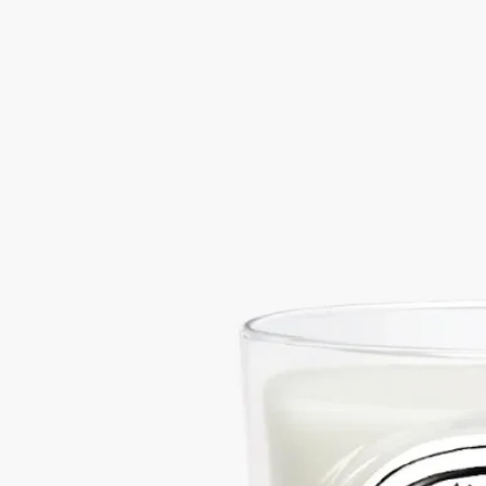
フローラル
満開に咲き誇るゼラニウム。バラを思わせるフローラルなニュ
アンスが、ゼラニウムの葉のレモンのような爽やかさに調和し
ます。
続きを読む
ゼラニウムのレモンのように爽やかなグリーンノートに、ロー
ズのフローラルでほのかにスパイシーなニュアンスが重なりま
す。火を灯すと、2つのノートが優雅に溶け合い、調和のとれ
た香りが広がります。
閉じる
Géranium Rosa (ゼラニウム ローザ)
クラ
シック キャンドル
フローラル
満開に咲き誇るゼラニウム。バラを思わせるフローラルなニュ
アンスが、ゼラニウムの葉のレモンのような爽やかさに調和し
ます。