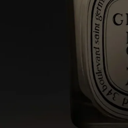
ストーリー
1963年、ボヘミアンな雰囲気が漂うサン・ジェルマン・デ・プ
レ。
香りの記憶を分かち合いたいという思いから、イヴ・クエロ
ン、クリスチャンヌ・ゴトロ、デズモンド・ノックス＝リート
は、ディプティック初となる3つのフレグランスキャンドル、
Aubépine（サンザシ）、Cannelle（シナモン）、Thé（茶）を創
り出しました。
自然に対する3人の創業者の情熱は、50種類以上のキャンドル
からなる比類なき香りのハーバリウムを生み出しました。フロ
ーラル、フルーティ、ウッディ、ハーバル、スパイシーの香り
が、この生き生きとしたコレクションを構成しています。
特徴