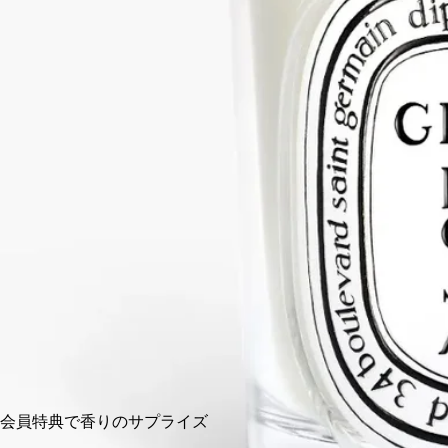
続きを読む
ゼラニウムのレモンのように爽やかなグリーンノートに、ロー
ズのフローラルでほのかにスパイシーなニュアンスが重なりま
す。火を灯すと、2つのノートが優雅に溶け合い、調和のとれ
た香りが広がります。
閉じる
クラシック
190 g
カートに入れる
¥11,000
会員特典で香りのサプライズ