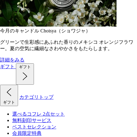
今月のキャンドル Choisya（ショワジャ）
グリーンで生彩感にあふれた香りのメキシコ オレンジフラワ
ー。夏の空気に繊細なさわやかさをもたらします。
詳細をみる
ギフト
ギフト
カテゴリトップ
ギフト
選べるコフレ 2点セット
無料刻印サービス
ベストセレクション
会員限定特典