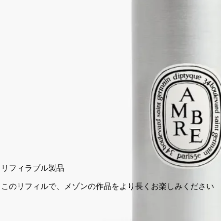
続きを読む
Once the vessel is filled, Ambre unfolds as if from an ancient box of
resinous wood spheres. Stories rise with the scent, steeped in whispers
of the East, intimate and elusive.
閉じる
200 ml
2 L
カートに入れる
¥13,200
リフィラブル製品
このリフィルで、メゾンの作品をより長くお楽しみください
14日以内の返品可能