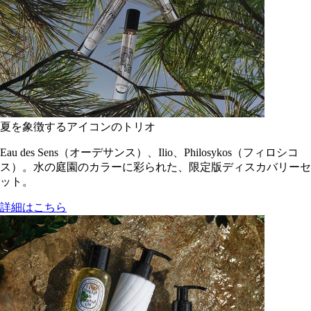
夏を象徴するアイコンのトリオ
Eau des Sens（オーデサンス）、Ilio、Philosykos（フィロシコ
ス）。水の庭園のカラーに彩られた、限定版ディスカバリーセ
ット。
詳細はこちら