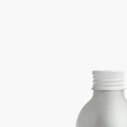
包み込むような温もりのあるアコード。Ambre (アンブル) がバ
ルサムやスパイス、貴重な樹木の香りを漂わせます。 ホーム
フレグランス ディフューザー 100ml または 200mlの容器と組み
合わせてお使いいただけます。環境に配慮したアルミニウムボ
トル。※本商品はギフトラッピング対象外となっております。
続きを読む
Once the vessel is filled, Ambre unfolds as if from an ancient box of
resinous wood spheres. Stories rise with the scent, steeped in whispers
of the East, intimate and elusive.
閉じる
Ambre (アンブル)
ホームフレグランス
ディフューザー リフィル
The herbarium of trees
包み込むような温もりのあるアコード。Ambre (アンブル) がバ
ルサムやスパイス、貴重な樹木の香りを漂わせます。 ホーム
フレグランス ディフューザー 100ml または 200mlの容器と組み
合わせてお使いいただけます。環境に配慮したアルミニウムボ
トル。※本商品はギフトラッピング対象外となっております。