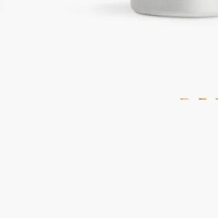
未開封製品に限り返品を承ります
ご購入時に選べるサンプル
カートページにてお好きなサンプルをお選びください
完全な透明性を約束する、フランス製。
特徴
ディプティックの取り組み
ご使用方法
特徴
－ホームフレグランス ディフューザー リフィルはスティック6
本とセットでの販売になります。
－スティックの長さ：25cm