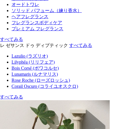
オードトワレ
ソリッド パフューム（練り香水）
ヘアフレグランス
フレグランスボディケア
プレミアム フレグランス
すべてみる
レ ゼサンス ドゥ ディプティック
すべてみる
Lazulio (ラズリオ)
Lilyphéa (リリフェア)
Bois Corsé (ボワコルセ)
Lunamaris (ルナマリス)
Rose Roche (ローズロッシュ)
Corail Oscuro (コライユオスクロ)
すべてみる