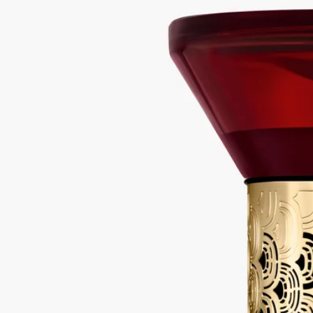
ストーリー
ディプティックの取り組み
ご使用方法
特徴
ご使用前に
ストーリー
革新の精神に駆り立てられ、ディプティックは砂時計型ディフ
ューザーを通じてホームフレグランスのコンセプトを一新しま
す。
オブジェのボディに刻まれているのは、メゾンが1960年代にテ
キスタイルを販売していた時代に創業者たちが発表したテキス
タイルパターン ”Le Redouté（ル ルドゥテ）” にインスピレー
ションを得た、メゾンを象徴するデザイン。デザインの主役で
あるオーバル型を強調するため、マットと光沢ゴールドで仕上
げました。