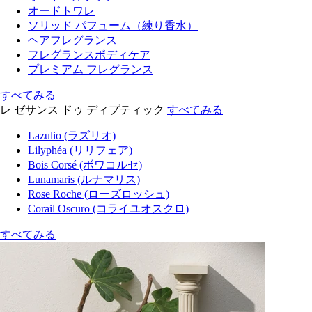
オードトワレ
ソリッド パフューム（練り香水）
ヘアフレグランス
フレグランスボディケア
プレミアム フレグランス
すべてみる
レ ゼサンス ドゥ ディプティック
すべてみる
Lazulio (ラズリオ)
Lilyphéa (リリフェア)
Bois Corsé (ボワコルセ)
Lunamaris (ルナマリス)
Rose Roche (ローズロッシュ)
Corail Oscuro (コライユオスクロ)
すべてみる