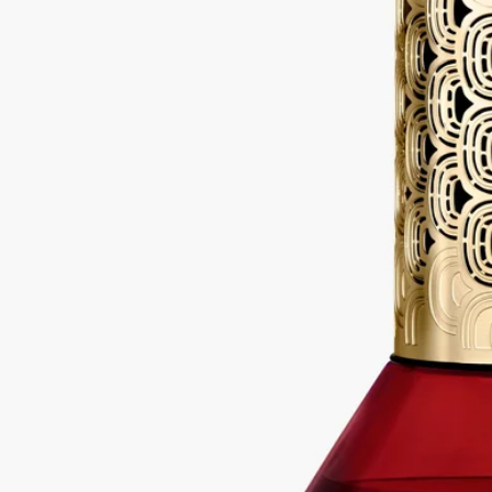
ィフューザー
フローラル
時を超えたひととき。詩趣溢れるジェスチャーで、砂時計型デ
ィフューザーは、テュベルーズの香りの官能的だけでなく爽や
かなグリーンノートを漂わせます。砂時計型ディフューザー本
体とセラミック製トレーを一緒にお届けいたします。トレーの
上にディフューザーを置いてご使用ください。※本体を複数点
ご購入の場合はオーダー番号を記載の上カスタマーサービスに
ご連絡ください。トレーを購入点数分お届けいたします。
続きを読む
ゴールドの渦巻き模様を通して、芳しい白い花のうっとりする
ような謎に満ちた香りが姿を現します。ベッドサイドテーブル
やデスクに置くと、この芳しい香りのオブジェは、親密なパー
トナーのような存在になります。
閉じる