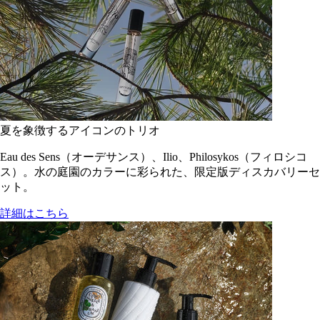
夏を象徴するアイコンのトリオ
Eau des Sens（オーデサンス）、Ilio、Philosykos（フィロシコ
ス）。水の庭園のカラーに彩られた、限定版ディスカバリーセ
ット。
詳細はこちら