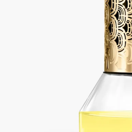
ご使用方法
・ガラス容器を組み立てる際は、香水の入ったボトルを下にし
て、上下2つのボトルが平行に揃うように取り付けてくださ
い。その際、強く回しすぎないようにご注意ください。拡散サ
イクルを開始させるには、砂時計型ディフューザーを反転させ
ます。独創的なプロセスによって、香りは上のガラス容器から
下の容器へとゆっくりと流れ、ボディ部を通過する際に香りが
拡散いたします。
・香水が全て下に落ちるまでは、本体をひっくり返さないでく
ださい。サイクルが中断されると、ガラス容器からもう一方の
ガラス容器へのフレグランス溶液の循環が妨げられ、漏れを引
き起こす恐れがあります。
・すべてのフレグランス溶液が移った後も、約30分ほどお待ち
いただいてから次のサイクルを始めてください。これはボディ
部に残ったフレグランス溶液をすべて完全に流れ落ちるように
するためです。