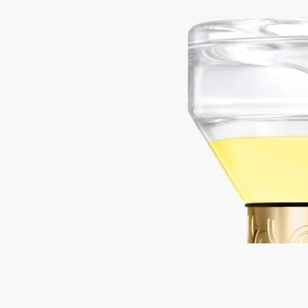
フローラル
時を超えたひととき。詩趣溢れるジェスチャーで、砂時計型デ
ィフューザーは、テュベルーズの香りの官能的だけでなく爽や
かなグリーンノートを漂わせます。砂時計型ディフューザー本
体とセラミック製トレーを一緒にお届けいたします。トレーの
上にディフューザーを置いてご使用ください。※本体を複数点
ご購入の場合はオーダー番号を記載の上カスタマーサービスに
ご連絡ください。トレーを購入点数分お届けいたします。
続きを読む
ゴールドの渦巻き模様を通して、芳しい白い花のうっとりする
ような謎に満ちた香りが姿を現します。ベッドサイドテーブル
やデスクに置くと、この芳しい香りのオブジェは、親密なパー
トナーのような存在になります。
閉じる
リフィラブル
Tubéreuse（テュベルーズ）
砂時計型デ