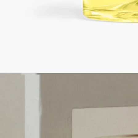
・拡散サイクルの目安は約1時間です。
・砂時計型ディフューザーは、香りが完全に蒸発するまで約3
ヶ月継続してご利用いただけます。また、同じ香りのリフィル
に二度付け替えて再度ご利用いただくことができます。
・砂時計型ディフューザーを使用される際は、なるべく期間を
空けずにご使用ください。長期間香りのサイクルを実行されず
に保管されると、中央のスティックの劣化が早まる恐れがあり
ます。
・リフィルは必ず同じ香りのものをお使いください。別の香り
を使用すると異なった香料成分により目詰まりを起こす恐れが
ございます。また、新しいリフィルはなるべく期間を空けずに
付け替えください。
・ディフューザーをガラス、木材、大理石の表面に直接置かな
いでください。設定の際には付属いたします磁器トレーの上に
本体をのせてご利用ください。
・高温になるような場所（直射日光があたる場所）へは液漏れ
をする場合がありますので長時間置かないでください。