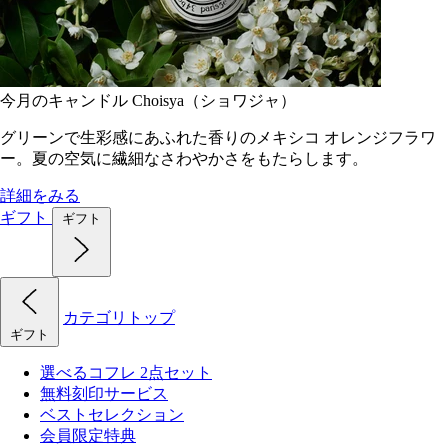
今月のキャンドル Choisya（ショワジャ）
グリーンで生彩感にあふれた香りのメキシコ オレンジフラワ
ー。夏の空気に繊細なさわやかさをもたらします。
詳細をみる
ギフト
ギフト
カテゴリトップ
ギフト
選べるコフレ 2点セット
無料刻印サービス
ベストセレクション
会員限定特典