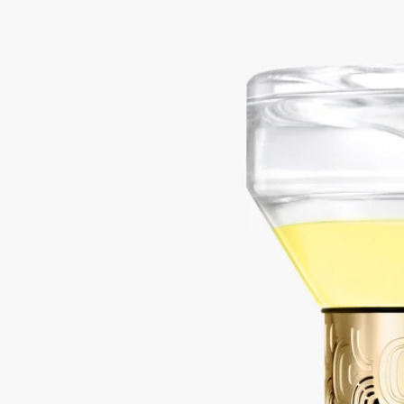
ィフューザー
フローラル
時を超えたひととき。詩趣溢れるジェスチャーで、砂時計型デ
ィフューザーは、テュベルーズの香りの官能的だけでなく爽や
かなグリーンノートを漂わせます。砂時計型ディフューザー本
体とセラミック製トレーを一緒にお届けいたします。トレーの
上にディフューザーを置いてご使用ください。※本体を複数点
ご購入の場合はオーダー番号を記載の上カスタマーサービスに
ご連絡ください。トレーを購入点数分お届けいたします。
続きを読む
ゴールドの渦巻き模様を通して、芳しい白い花のうっとりする
ような謎に満ちた香りが姿を現します。ベッドサイドテーブル
やデスクに置くと、この芳しい香りのオブジェは、親密なパー
トナーのような存在になります。
閉じる
リフィラブル
Tubéreuse（テュベルーズ）
砂時計型デ