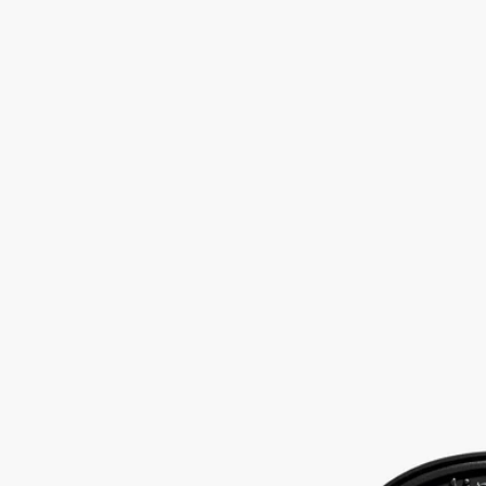
のカプセル。
続きを読む
このカプセルの香り高い粒子が、たった今カットしたばかりの
ジンジャーの香りを適度に漂わせます。
閉じる
Gingembre (ジャンジャンブル)
香りのカ
プセル
スパイシー
弾けるようなスパイシーノート。プラグインディフューザー、
電気式ホームディフューザー、カーディフューザー専用の香り
のカプセル。
続きを読む
このカプセルの香り高い粒子が、たった今カットしたばかりの
ジンジャーの香りを適度に漂わせます。
閉じる