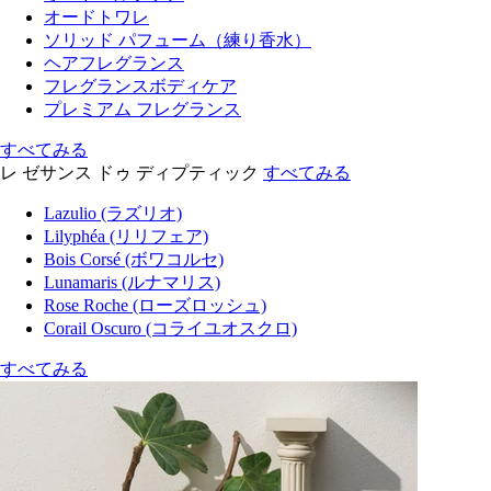
オードトワレ
ソリッド パフューム（練り香水）
ヘアフレグランス
フレグランスボディケア
プレミアム フレグランス
すべてみる
レ ゼサンス ドゥ ディプティック
すべてみる
Lazulio (ラズリオ)
Lilyphéa (リリフェア)
Bois Corsé (ボワコルセ)
Lunamaris (ルナマリス)
Rose Roche (ローズロッシュ)
Corail Oscuro (コライユオスクロ)
すべてみる