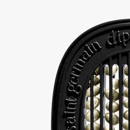
- サイズ : 高さ 6.9cm、幅 5.5cm
ご使用前に
ご使用前に製品パッケージに記載されているご使用方法・ご使
用上の注意をご確認ください。
ディプティックの取り組み
製品のリフィル
インサートは、電気式ディフューザー、ウォールディフューザ
ー、カーディフューザーでお使いいただけます。
リサイクル方法
プラスチック製のインサートと段ボールのボックスはリサイク
ル可能です。適切な資源ごみ箱に廃棄してください。