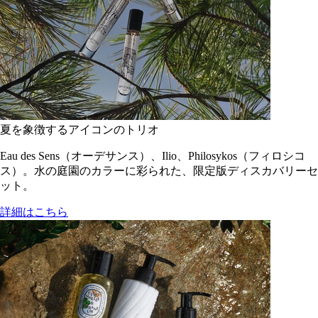
夏を象徴するアイコンのトリオ
Eau des Sens（オーデサンス）、Ilio、Philosykos（フィロシコ
ス）。水の庭園のカラーに彩られた、限定版ディスカバリーセ
ット。
詳細はこちら