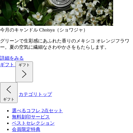
今月のキャンドル Choisya（ショワジャ）
グリーンで生彩感にあふれた香りのメキシコ オレンジフラワ
ー。夏の空気に繊細なさわやかさをもたらします。
詳細をみる
ギフト
ギフト
カテゴリトップ
ギフト
選べるコフレ 2点セット
無料刻印サービス
ベストセレクション
会員限定特典