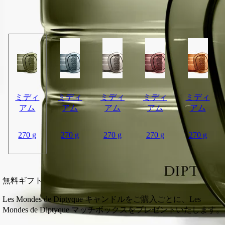
の真っ只中へと身を委ねることなのです。またとない特別な体
験です。 このキャンドルの容量は270gです。
閉じる
ミディ
ミディ
ミディ
ミディ
ミディ
アム
アム
アム
アム
アム
270 g
270 g
270 g
270 g
270 g
カートに入れる
¥37,730
無料ギフト
Les Mondes de Diptyque キャンドルをご購入ごとに、Les
Mondes de Diptyque マッチボックスをプレゼントいたします。