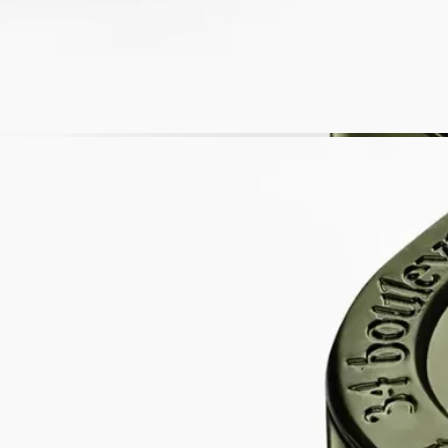
ターやトレイを使用して保護してください。
- キャンドルは可燃物から離してご使用ください。
- お子様やペットの手の届かない場所に保管してください。
キャンドルへの点火- 火傷の危険を防ぐため、マッチを使用し
て点火することをおすすめします。
- 初めてご使用になる際は、表面のワックスが均一に溶けるま
で（香りの種類により約5時間）燃焼させてください。これに
より、ワックスの中央だけがくぼんでしまうのを防ぎ、芯がワ
ックスを適切に吸収して、その後も均一に燃焼するようになり
ます。初めて火を灯した際、芯から少量の煙が出ることがあり
ます。
燃焼中- 2回目以降のご使用では、一度に5時間以上燃焼させな
いでください。
- 燃焼中のキャンドルのそばを絶対に離れないでください。
- 燃焼中や、火を消した直後でまだ熱いキャンドルを動かさな
いでください。
- 隙間風の当たる場所は避けてください。
- 複数のキャンドルを使用する場合は、少なくとも10cm（4イ
ンチ）の間隔を空けてください。