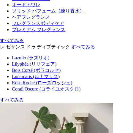
オードトワレ
ソリッド パフューム（練り香水）
ヘアフレグランス
フレグランスボディケア
プレミアム フレグランス
すべてみる
レ ゼサンス ドゥ ディプティック
すべてみる
Lazulio (ラズリオ)
Lilyphéa (リリフェア)
Bois Corsé (ボワコルセ)
Lunamaris (ルナマリス)
Rose Roche (ローズロッシュ)
Corail Oscuro (コライユオスクロ)
すべてみる