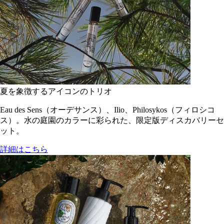
夏を象徴するアイコンのトリオ
Eau des Sens（オーデサンス）、Ilio、Philosykos（フィロシコ
ス）。水の庭園のカラーに彩られた、限定版ディスカバリーセ
ット。
詳細はこちら