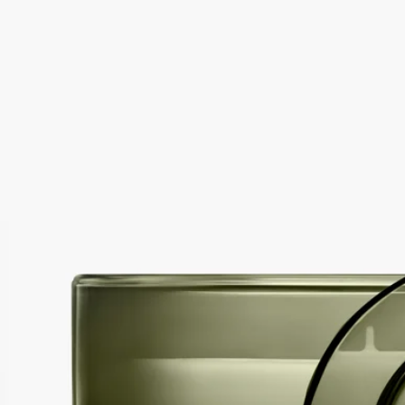
京都からほど近い寺院とその庭は、120種類もの希少で繊細な
苔が森の薄暗い中で生き生きと息づき、瞑想や物想いに耽るの
にふさわしい場所になっています。
続きを読む
Temple des Mousses（タンプル デ ムース）のキャンドルに火を
灯すこと、それは日本の禅庭の魅力を受け入れ、守られた自然
の真っ只中へと身を委ねることなのです。またとない特別な体
験です。 このキャンドルの容量は270gです。
閉じる
リフィラブル
Temple des Mousses (タンプルデムース/
苔寺)
プレミアムキャンドル
モスアブソリュート、シダーエッセンス、抹茶アコード
京都からほど近い寺院とその庭は、120種類もの希少で繊細な
苔が森の薄暗い中で生き生きと息づき、瞑想や物想いに耽るの
にふさわしい場所になっています。
続きを読む
Temple des Mousses（タンプル デ ムース）のキャンドルに火を
灯すこと、それは日本の禅庭の魅力を受け入れ、守られた自然