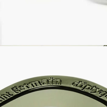
14日以内の返品可能
未開封製品に限り返品を承ります
ご購入時に選べるサンプル
カートページにてお好きなサンプルをお選びください
フランスで職人の手によって製造。透明性へのこだわり。ワッ
クスは一つひとつ手作業で注がれます。
ストーリー
ディプティックの取り組み
クラフトマンシップ
ご使用方法
特徴
ご使用前に