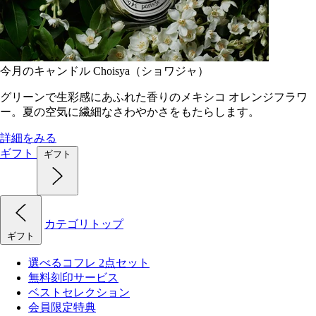
今月のキャンドル Choisya（ショワジャ）
グリーンで生彩感にあふれた香りのメキシコ オレンジフラワ
ー。夏の空気に繊細なさわやかさをもたらします。
詳細をみる
ギフト
ギフト
カテゴリトップ
ギフト
選べるコフレ 2点セット
無料刻印サービス
ベストセレクション
会員限定特典