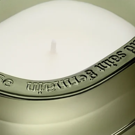
ストーリー
Les Mondes de Diptyque（レ モンド ドゥ ディプティック）のそ
れぞれのキャンドルは、3層からなる堂々としたオーバル型
で、彩色を施した一枚岩として表されています。これはメゾン
を象徴するかたちを連想させます。高度な職人技の賜物である
このガラス作品は、デザイナーCristina Celestino（クリスティー
ナ・チェレスティーノ）がデザインしています。
コレクションのそれぞれの香りは、ディプティックと長い歳月
をともにしてきた調香師Olivia Giacobetti（オリヴィア・ジャコ
ベッティ）が考案した真の香りの物語です。Les Mondes de
Diptyque（レ モンド ドゥ ディプティック）のキャンドルの香
りは、ディプティックのサヴォアフェールの証しであり、使用
された天然素材への厳格な基準、多様性、品質によって特徴づ
けられます。
クラフトマンシップ