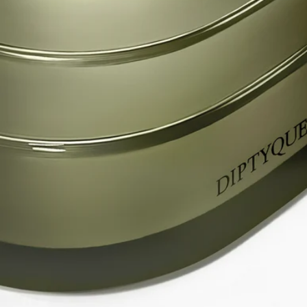
「Les Mondes de Diptyque」のキャンドルはどれも、カラーガラ
スのモノリスを思わせます。3段に重なる印象的なオーバル型
は、メゾンを象徴する輪郭を彷彿とさせます。デザイナーの
Cristina Celestinoと共に考案された、卓越したガラス細工の技術
の結晶です。
コレクションのそれぞれの香りは、長きにわたりディプティッ
クの調香師を務めるオリヴィア・ジャコベッティが思い描い
た、真の香りの物語です。"Les Mondes de Diptyque"のキャンド
ルの香りは、その鮮烈さ、多様性、そして使用されている原料
の質の高さに特徴づけられます。これこそが、調香師としての
ディプティックの卓越した専門性の証なのです。
ご使用方法
「Les Mondes de Diptyque」コレクションの各キャンドルは、特
別なお手入れと注意を必要とする類まれな製品です。
空間の準備- キャンドルは平らで耐熱性のある場所に置いてく
ださい。
- 木材や大理石などのデリケートな素材は、キャンドルコース