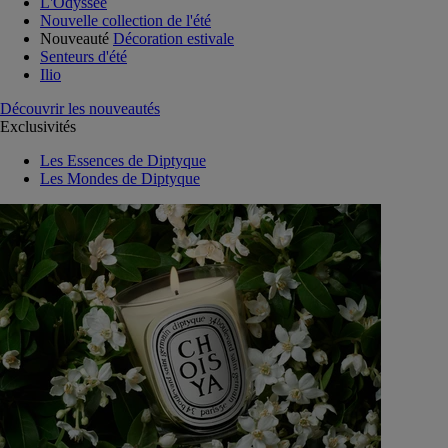
L'Odyssée
Nouvelle collection de l'été
Nouveauté
Décoration estivale
Senteurs d'été
Ilio
Découvrir les nouveautés
Exclusivités
Les Essences de Diptyque
Les Mondes de Diptyque