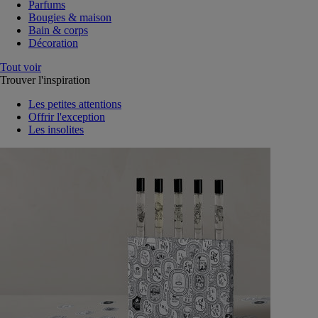
Parfums
Bougies & maison
Bain & corps
Décoration
Tout voir
Trouver l'inspiration
Les petites attentions
Offrir l'exception
Les insolites