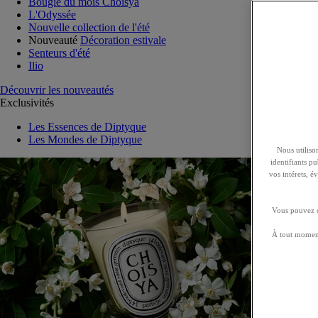
Bougie du mois Choisya
L'Odyssée
Nouvelle collection de l'été
Nouveauté
Décoration estivale
Senteurs d'été
Ilio
Découvrir les nouveautés
Exclusivités
Les Essences de Diptyque
Les Mondes de Diptyque
Nous utilison
identifiants p
vos intérets, 
Vous pouvez ch
À tout moment