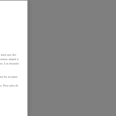
 ainsi que des
contenu adapté à
ées. Les données
ns les accepter.
e. Pour plus de