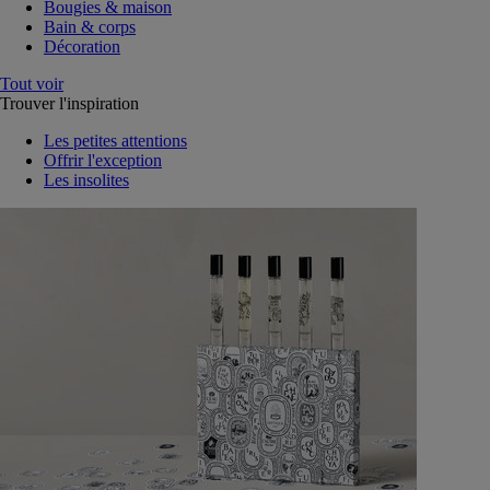
Bougies & maison
Bain & corps
Décoration
Tout voir
Trouver l'inspiration
Les petites attentions
Offrir l'exception
Les insolites