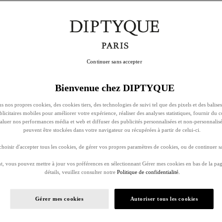
Continuer sans accepter
Bienvenue chez DIPTYQUE
s nos propres cookies, des cookies tiers, des technologies de suivi tel que des pixels et des balises
ublicitaires mobiles pour améliorer votre expérience, réaliser des analyses statistiques, fournir du 
évaluer nos performances média et web et diffuser des publicités personnalisées et non-personnalis
peuvent être stockées dans votre navigateur ou récupérées à partir de celui-ci.
oisir d'accepter tous les cookies, de gérer vos propres paramètres de cookies, ou de continuer sa
, vous pouvez mettre à jour vos préférences en sélectionnant Gérer mes cookies en bas de la pag
détails, veuillez consulter notre
Politique de confidentialité.
Gérer mes cookies
Autoriser tous les cookies