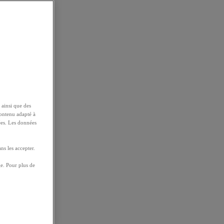
 ainsi que des
contenu adapté à
ées. Les données
ns les accepter.
e. Pour plus de