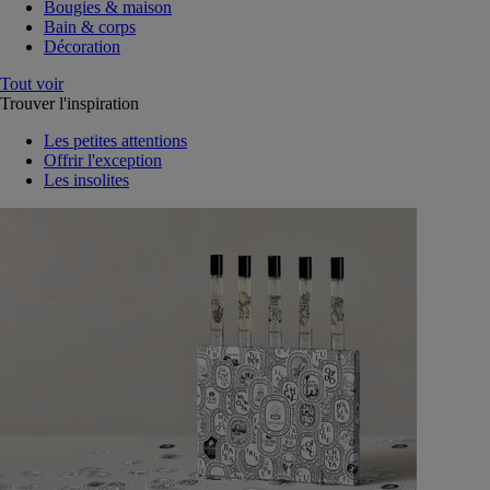
Bougies & maison
Bain & corps
Décoration
Tout voir
Trouver l'inspiration
Les petites attentions
Offrir l'exception
Les insolites