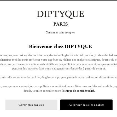
Continuer sans accepter
Bienvenue chez DIPTYQUE
s nos propres cookies, des cookies tiers, des technologies de suivi tel que des pixels et des balises
ublicitaires mobiles pour améliorer votre expérience, réaliser des analyses statistiques, fournir du 
évaluer nos performances média et web et diffuser des publicités personnalisées et non-personnalis
peuvent être stockées dans votre navigateur ou récupérées à partir de celui-ci.
oisir d'accepter tous les cookies, de gérer vos propres paramètres de cookies, ou de continuer sa
, vous pouvez mettre à jour vos préférences en sélectionnant Gérer mes cookies en bas de la pag
détails, veuillez consulter notre
Politique de confidentialité.
Gérer mes cookies
Autoriser tous les cookies