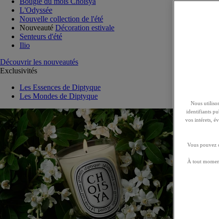
Bougie du mois Choisya
L'Odyssée
Nouvelle collection de l'été
Nouveauté
Décoration estivale
Senteurs d'été
Ilio
Découvrir les nouveautés
Exclusivités
Les Essences de Diptyque
Les Mondes de Diptyque
Nous utilison
identifiants p
vos intérets, 
Vous pouvez ch
À tout moment