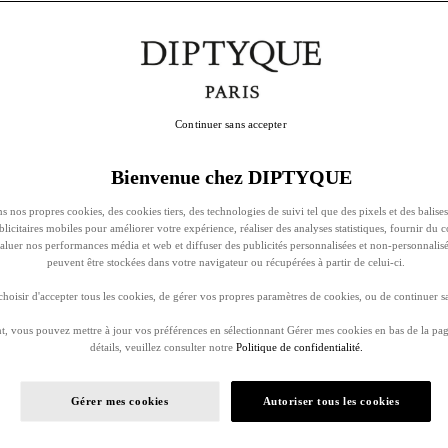
Continuer sans accepter
Bienvenue chez DIPTYQUE
s nos propres cookies, des cookies tiers, des technologies de suivi tel que des pixels et des balises
ublicitaires mobiles pour améliorer votre expérience, réaliser des analyses statistiques, fournir du 
évaluer nos performances média et web et diffuser des publicités personnalisées et non-personnalis
peuvent être stockées dans votre navigateur ou récupérées à partir de celui-ci.
oisir d'accepter tous les cookies, de gérer vos propres paramètres de cookies, ou de continuer sa
, vous pouvez mettre à jour vos préférences en sélectionnant Gérer mes cookies en bas de la pag
détails, veuillez consulter notre
Politique de confidentialité.
Gérer mes cookies
Autoriser tous les cookies