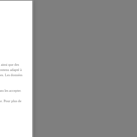
 ainsi que des
contenu adapté à
ées. Les données
ns les accepter.
e. Pour plus de