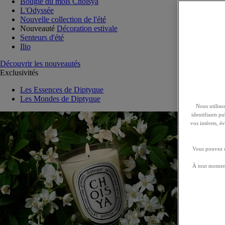
Bougie du mois Choisya
L'Odyssée
Nouvelle collection de l'été
Nouveauté
Décoration estivale
Senteurs d'été
Ilio
Découvrir les nouveautés
Exclusivités
Les Essences de Diptyque
Les Mondes de Diptyque
Nous utilison
identifiants p
vos intérets, 
Vous pouvez ch
À tout moment