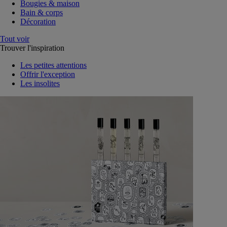
Bougies & maison
Bain & corps
Décoration
Tout voir
Trouver l'inspiration
Les petites attentions
Offrir l'exception
Les insolites