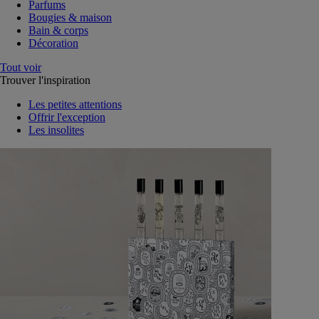
Parfums
Bougies & maison
Bain & corps
Décoration
Tout voir
Trouver l'inspiration
Les petites attentions
Offrir l'exception
Les insolites