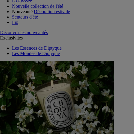
L'Odyssée
Nouvelle collection de l'été
Nouveauté
Décoration estivale
Senteurs d'été
Ilio
Découvrir les nouveautés
Exclusivités
Les Essences de Diptyque
Les Mondes de Diptyque