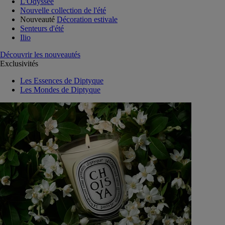
L'Odyssée
Nouvelle collection de l'été
Nouveauté
Décoration estivale
Senteurs d'été
Ilio
Découvrir les nouveautés
Exclusivités
Les Essences de Diptyque
Les Mondes de Diptyque