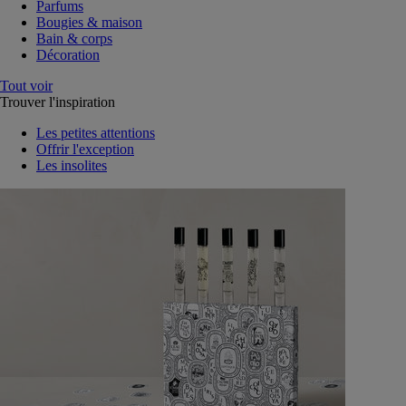
Parfums
Bougies & maison
Bain & corps
Décoration
Tout voir
Trouver l'inspiration
Les petites attentions
Offrir l'exception
Les insolites