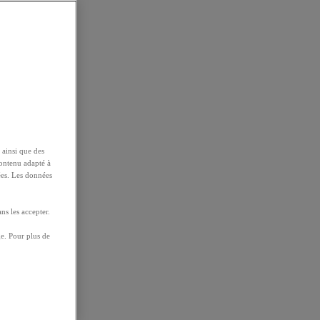
 ainsi que des
contenu adapté à
ées. Les données
ns les accepter.
e. Pour plus de