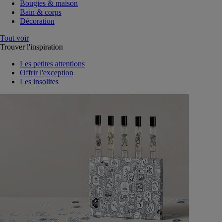
Bougies & maison
Bain & corps
Décoration
Tout voir
Trouver l'inspiration
Les petites attentions
Offrir l'exception
Les insolites