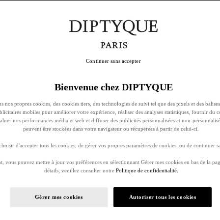
Continuer sans accepter
Bienvenue chez DIPTYQUE
s nos propres cookies, des cookies tiers, des technologies de suivi tel que des pixels et des balises
ublicitaires mobiles pour améliorer votre expérience, réaliser des analyses statistiques, fournir du 
évaluer nos performances média et web et diffuser des publicités personnalisées et non-personnalis
peuvent être stockées dans votre navigateur ou récupérées à partir de celui-ci.
oisir d'accepter tous les cookies, de gérer vos propres paramètres de cookies, ou de continuer sa
, vous pouvez mettre à jour vos préférences en sélectionnant Gérer mes cookies en bas de la pag
détails, veuillez consulter notre
Politique de confidentialité.
Gérer mes cookies
Autoriser tous les cookies