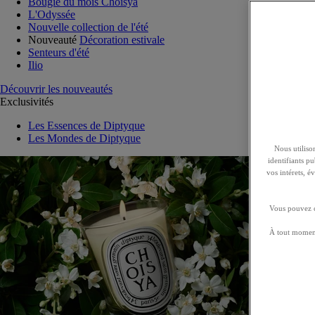
Bougie du mois Choisya
L'Odyssée
Nouvelle collection de l'été
Nouveauté
Décoration estivale
Senteurs d'été
Ilio
Découvrir les nouveautés
Exclusivités
Les Essences de Diptyque
Les Mondes de Diptyque
Nous utilison
identifiants p
vos intérets, 
Vous pouvez ch
À tout moment