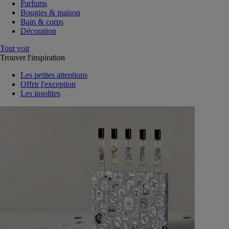
Parfums
Bougies & maison
Bain & corps
Décoration
Tout voir
Trouver l'inspiration
Les petites attentions
Offrir l'exception
Les insolites