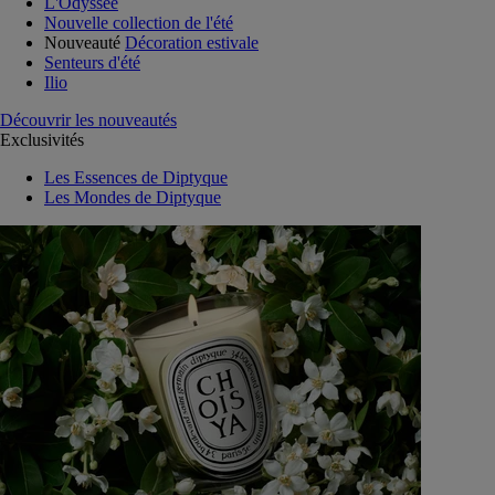
L'Odyssée
Nouvelle collection de l'été
Nouveauté
Décoration estivale
Senteurs d'été
Ilio
Découvrir les nouveautés
Exclusivités
Les Essences de Diptyque
Les Mondes de Diptyque