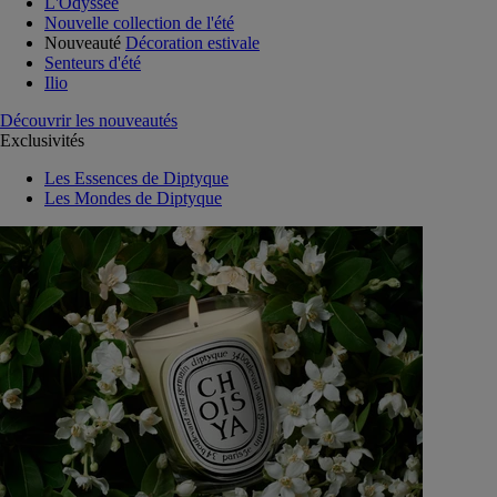
L'Odyssée
Nouvelle collection de l'été
Nouveauté
Décoration estivale
Senteurs d'été
Ilio
Découvrir les nouveautés
Exclusivités
Les Essences de Diptyque
Les Mondes de Diptyque