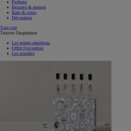
Parfums
Bougies & maison
Bain & corps
Décoration
Tout voir
Trouver l'inspiration
Les petites attentions
Offrir l'exception
Les insolites