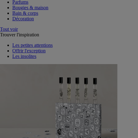
Parfums
Bougies & maison
Bain & corps
Décoration
Tout voir
Trouver l'inspiration
Les petites attentions
Offrir l'exception
Les insolites