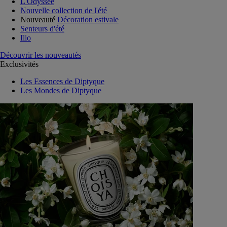
L'Odyssée
Nouvelle collection de l'été
Nouveauté
Décoration estivale
Senteurs d'été
Ilio
Découvrir les nouveautés
Exclusivités
Les Essences de Diptyque
Les Mondes de Diptyque