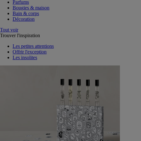
Parfums
Bougies & maison
Bain & corps
Décoration
Tout voir
Trouver l'inspiration
Les petites attentions
Offrir l'exception
Les insolites