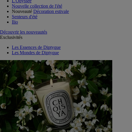
L'Odyssée
Nouvelle collection de l'été
Nouveauté
Décoration estivale
Senteurs d'été
Ilio
Découvrir les nouveautés
Exclusivités
Les Essences de Diptyque
Les Mondes de Diptyque