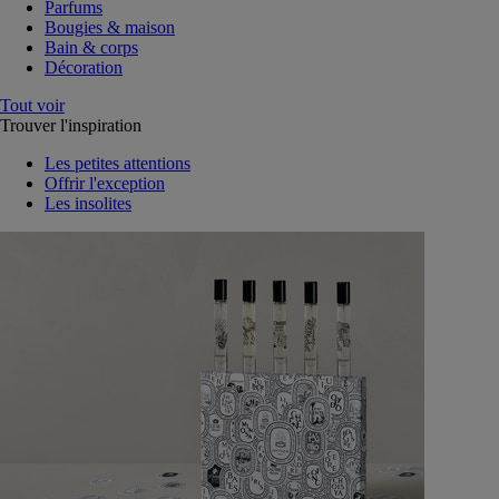
Parfums
Bougies & maison
Bain & corps
Décoration
Tout voir
Trouver l'inspiration
Les petites attentions
Offrir l'exception
Les insolites