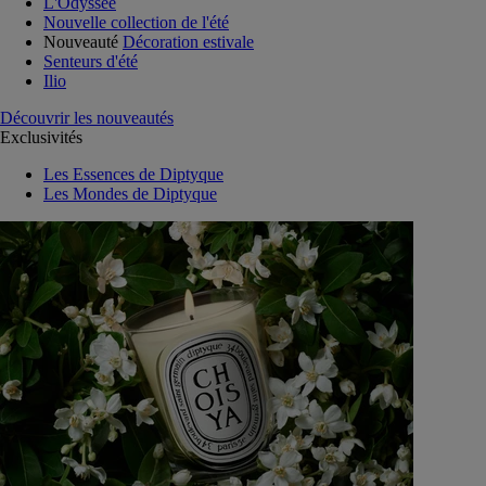
L'Odyssée
Nouvelle collection de l'été
Nouveauté
Décoration estivale
Senteurs d'été
Ilio
Découvrir les nouveautés
Exclusivités
Les Essences de Diptyque
Les Mondes de Diptyque