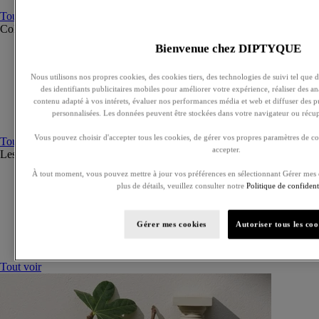
Tout voir
Collections
Tout voir
Bienvenue chez DIPTYQUE
Ilio
Orphéon
Fleur de peau
Nous utilisons nos propres cookies, des cookies tiers, des technologies de suivi tel que de
des identifiants publicitaires mobiles pour améliorer votre expérience, réaliser des ana
Eau des Sens
contenu adapté à vos intérets, évaluer nos performances média et web et diffuser des pu
L'Eau Papier
personnalisées. Les données peuvent être stockées dans votre navigateur ou récupé
Philosykos
Vous pouvez choisir d'accepter tous les cookies, de gérer vos propres paramètres de co
Tout voir
accepter.
Les Essences de Diptyque
Tout voir
À tout moment, vous pouvez mettre à jour vos préférences en sélectionnant Gérer mes 
Lazulio
plus de détails, veuillez consulter notre
Politique de confidenti
Lilyphéa
Bois Corsé
Lunamaris
Gérer mes cookies
Autoriser tous les coo
Rose Roche
Corail Oscuro
Tout voir