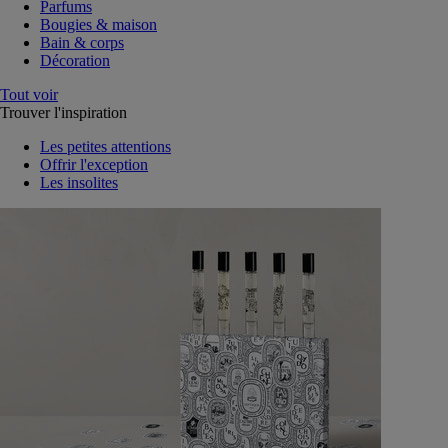
Parfums
Bougies & maison
Bain & corps
Décoration
Tout voir
Trouver l'inspiration
Les petites attentions
Offrir l'exception
Les insolites