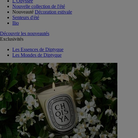
L'Odyssée
Nouvelle collection de l'été
Nouveauté
Décoration estivale
Senteurs d'été
Ilio
Découvrir les nouveautés
Exclusivités
Les Essences de Diptyque
Les Mondes de Diptyque