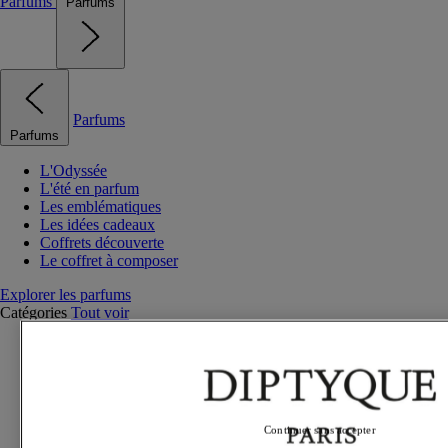
Parfums
Parfums
Parfums
Parfums
L'Odyssée
L'été en parfum
Les emblématiques
Les idées cadeaux
Coffrets découverte
Le coffret à composer
Explorer les parfums
Catégories
Tout voir
Parfums exclusifs
Eaux de parfum
Eaux de toilette
Parfums solides
Parfums pour les cheveux
Continuer sans accepter
Soins parfumés pour le corps