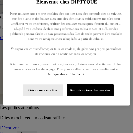
Bienvenue chez DIPTYQUE
Nous utilisons nos propres cookies, des cookies tiers, des technologies de suivi tel
Coffret de 5 eaux de toilette - À composer
que des pixels et des balises ainsi que des identifiants publicitaires mobiles pour
améliorer votre expérience, réaliser des analyses statistiques, fournir du contenu
Un coffret sur-mesure de cinq eaux de toilette, à offrir ou s’offrir.
adapté à vos intérets, évaluer nos performances média et web et diffuser des
publicités personnalisées et non-personnalisées. Les données peuvent être stockées
Composer son coffret
dans votre navigateur ou récupérées à partir de celui-ci.
Vous pouvez choisir d'accepter tous les cookies, de gérer vos propres paramètres
de cookies, ou de continuer sans les accepter.
À tout moment, vous pouvez mettre à jour vos préférences en sélectionnant Gérer
mes cookies en bas de la page. Pour plus de détails, veuillez consulter notre
Politique de confidentialité.
Gérer mes cookies
Autoriser tous les cookies
Les petites attentions
Dites merci avec un cadeau raffiné.
Découvrir