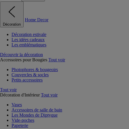
Home Decor
Décoration
Décoration estivale
Les idées cadeaux
Les emblématiques
Découvrir la décoration
Accessoires pour Bougies
Tout voir
Photophores & bougeoirs
Couvercles & socles
Petits accessoires
Tout voir
Décoration d'Intérieur
Tout voir
Vases
Accessoires de salle de bain
Les Mondes de Diptyque
Vide-poches
Papeterie