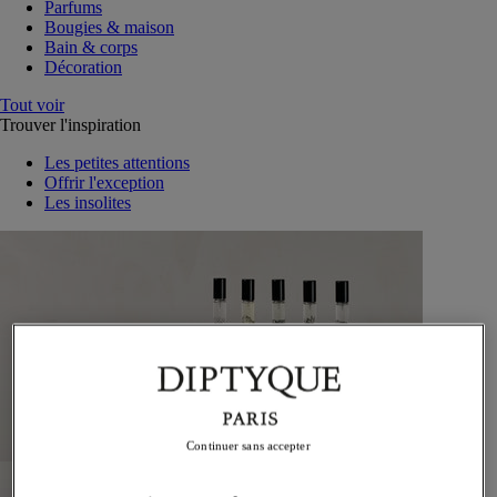
Parfums
Bougies & maison
Bain & corps
Décoration
Tout voir
Trouver l'inspiration
Les petites attentions
Offrir l'exception
Les insolites
Continuer sans accepter