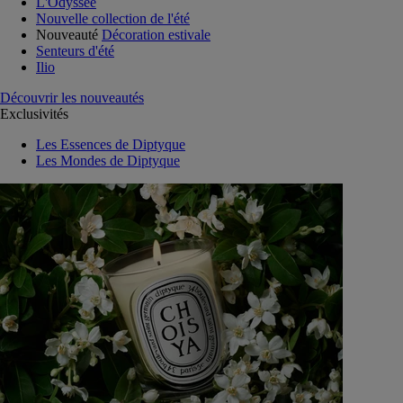
L'Odyssée
Nouvelle collection de l'été
Nouveauté
Décoration estivale
Senteurs d'été
Ilio
Découvrir les nouveautés
Exclusivités
Les Essences de Diptyque
Les Mondes de Diptyque