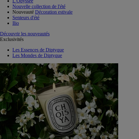
L'Odyssée
Nouvelle collection de l'été
Nouveauté
Décoration estivale
Senteurs d'été
Ilio
Découvrir les nouveautés
Exclusivités
Les Essences de Diptyque
Les Mondes de Diptyque