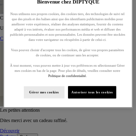
Bienvenue chez DIPTYQUE
Nous utilisons nos propres cookies, des cookies tiers, des technologies de suivi tel
Coffret de 5 eaux de toilette - À composer
que des pixels et des balises ainsi que des identifiants publicitaires mobiles pour
améliorer votre expérience, réaliser des analyses statistiques, fournir du contenu
Un coffret sur-mesure de cinq eaux de toilette, à offrir ou s’offrir.
adapté à vos intérets, évaluer nos performances média et web et diffuser des
publicités personnalisées et non-personnalisées. Les données peuvent être stockées
Composer son coffret
dans votre navigateur ou récupérées à partir de celui-ci.
Vous pouvez choisir d'accepter tous les cookies, de gérer vos propres paramètres
de cookies, ou de continuer sans les accepter.
À tout moment, vous pouvez mettre à jour vos préférences en sélectionnant Gérer
mes cookies en bas de la page. Pour plus de détails, veuillez consulter notre
Politique de confidentialité.
Gérer mes cookies
Autoriser tous les cookies
Les petites attentions
Dites merci avec un cadeau raffiné.
Découvrir