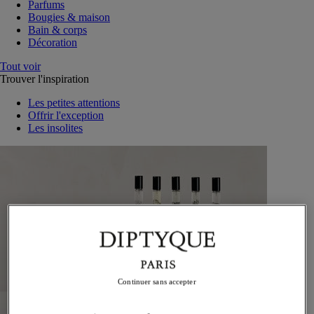
Parfums
Bougies & maison
Bain & corps
Décoration
Tout voir
Trouver l'inspiration
Les petites attentions
Offrir l'exception
Les insolites
Continuer sans accepter