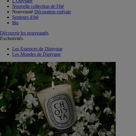
L'Odyssée
Nouvelle collection de l'été
Nouveauté
Décoration estivale
Senteurs d'été
Ilio
Découvrir les nouveautés
Exclusivités
Les Essences de Diptyque
Les Mondes de Diptyque