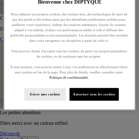
Bienvenue chez DIPTYQUE
Nous utilisons nos propres cookies, des cookies tiers, des technologies de suivi tel
Coffret de 5 eaux de toilette - À composer
que des pixels et des balises ainsi que des identifiants publicitaires mobiles pour
améliorer votre expérience, réaliser des analyses statistiques, fournir du contenu
Un coffret sur-mesure de cinq eaux de toilette, à offrir ou s’offrir.
adapté à vos intérets, évaluer nos performances média et web et diffuser des
publicités personnalisées et non-personnalisées. Les données peuvent être stockées
Composer son coffret
dans votre navigateur ou récupérées à partir de celui-ci.
Vous pouvez choisir d'accepter tous les cookies, de gérer vos propres paramètres
de cookies, ou de continuer sans les accepter.
À tout moment, vous pouvez mettre à jour vos préférences en sélectionnant Gérer
mes cookies en bas de la page. Pour plus de détails, veuillez consulter notre
Politique de confidentialité.
Gérer mes cookies
Autoriser tous les cookies
Les petites attentions
Dites merci avec un cadeau raffiné.
Découvrir