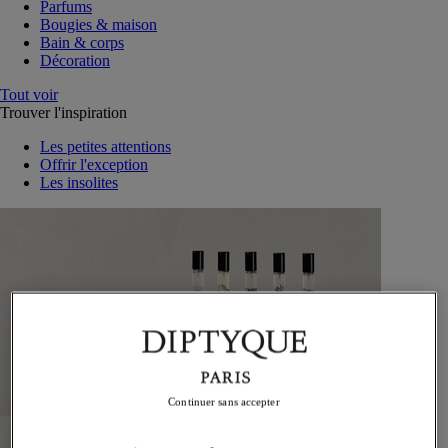
Parfums
Bougies & maison
Bain & corps
Décoration
Tout voir
Trouver l'inspiration
Les petites attentions
Offrir l'exception
Les insolites
Continuer sans accepter