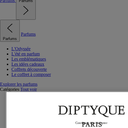
Parfums
Parfums
Parfums
Parfums
L'Odyssée
L'été en parfum
Les emblématiques
Les idées cadeaux
Coffrets découverte
Le coffret à composer
Explorer les parfums
Catégories
Tout voir
Parfums exclusifs
Eaux de parfum
Eaux de toilette
Parfums solides
Parfums pour les cheveux
Continuer sans accepter
Soins parfumés pour le corps