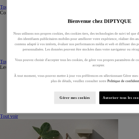
Tout voir
Collections
Tout voir
Bienvenue chez DIPTYQUE
Ilio
Orphéon
Fleur de peau
Nous utilisons nos propres cookies, des cookies tiers, des technologies de suivi tel que de
des identifiants publicitaires mobiles pour améliorer votre expérience, réaliser des ana
Eau des Sens
contenu adapté à vos intérets, évaluer nos performances média et web et diffuser des pu
L'Eau Papier
personnalisées. Les données peuvent être stockées dans votre navigateur ou récupé
Philosykos
Vous pouvez choisir d'accepter tous les cookies, de gérer vos propres paramètres de co
Tout voir
accepter.
Les Essences de Diptyque
Tout voir
À tout moment, vous pouvez mettre à jour vos préférences en sélectionnant Gérer mes 
Lazulio
plus de détails, veuillez consulter notre
Politique de confidenti
Lilyphéa
Bois Corsé
Lunamaris
Gérer mes cookies
Autoriser tous les coo
Rose Roche
Corail Oscuro
Tout voir