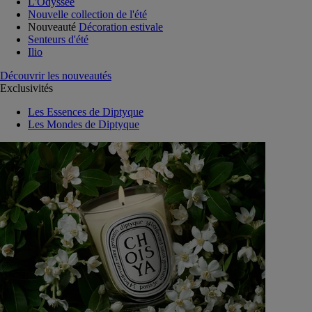
L'Odyssée
Nouvelle collection de l'été
Nouveauté
Décoration estivale
Senteurs d'été
Ilio
Découvrir les nouveautés
Exclusivités
Les Essences de Diptyque
Les Mondes de Diptyque