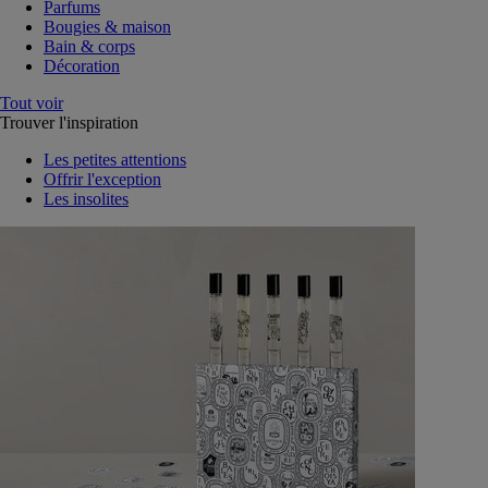
Parfums
Bougies & maison
Bain & corps
Décoration
Tout voir
Trouver l'inspiration
Les petites attentions
Offrir l'exception
Les insolites