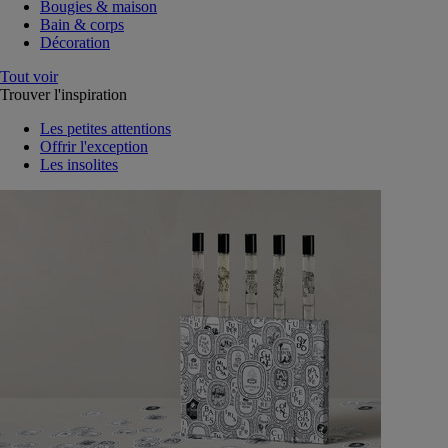
Bougies & maison
Bain & corps
Décoration
Tout voir
Trouver l'inspiration
Les petites attentions
Offrir l'exception
Les insolites