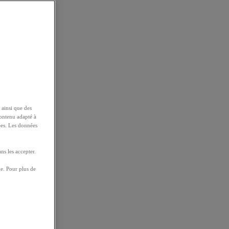
 ainsi que des
contenu adapté à
ées. Les données
ns les accepter.
e. Pour plus de