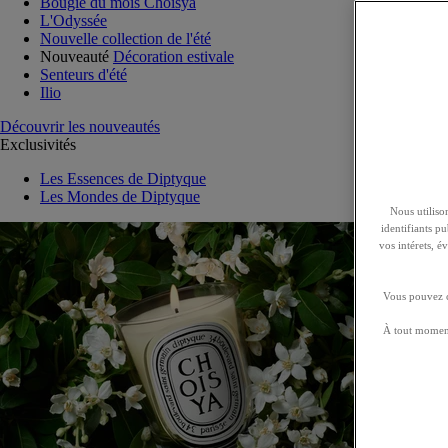
Bougie du mois Choisya
L'Odyssée
Nouvelle collection de l'été
Nouveauté
Décoration estivale
Senteurs d'été
Ilio
Découvrir les nouveautés
Exclusivités
Les Essences de Diptyque
Les Mondes de Diptyque
Nous utilison
identifiants p
vos intérets, 
Vous pouvez ch
À tout moment