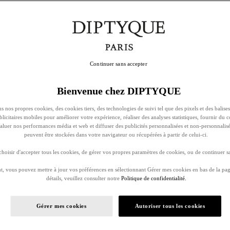
Continuer sans accepter
Bienvenue chez DIPTYQUE
s nos propres cookies, des cookies tiers, des technologies de suivi tel que des pixels et des balises
ublicitaires mobiles pour améliorer votre expérience, réaliser des analyses statistiques, fournir du 
évaluer nos performances média et web et diffuser des publicités personnalisées et non-personnalis
peuvent être stockées dans votre navigateur ou récupérées à partir de celui-ci.
oisir d'accepter tous les cookies, de gérer vos propres paramètres de cookies, ou de continuer sa
, vous pouvez mettre à jour vos préférences en sélectionnant Gérer mes cookies en bas de la pag
détails, veuillez consulter notre
Politique de confidentialité.
Gérer mes cookies
Autoriser tous les cookies