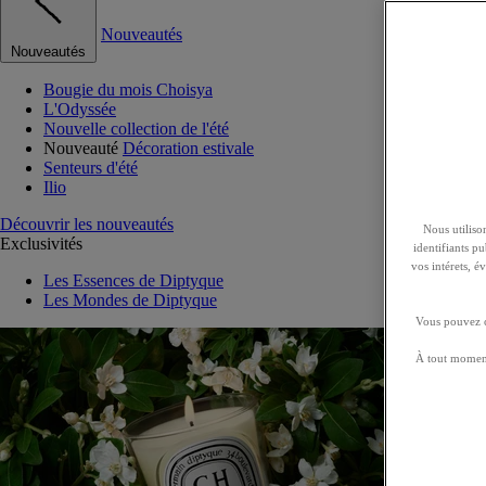
Nouveautés
Nouveautés
Bougie du mois Choisya
L'Odyssée
Nouvelle collection de l'été
Nouveauté
Décoration estivale
Senteurs d'été
Ilio
Découvrir les nouveautés
Nous utilison
Exclusivités
identifiants p
vos intérets, 
Les Essences de Diptyque
Les Mondes de Diptyque
Vous pouvez ch
À tout moment