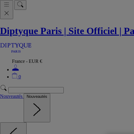
Diptyque Paris | Site Officiel | 
France - EUR €
0
Nouveautés
Nouveautés