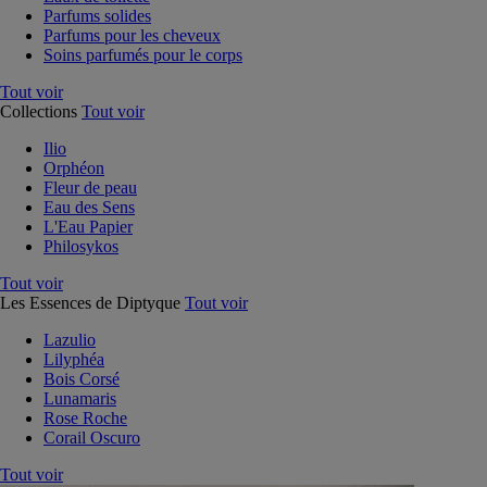
Parfums solides
Parfums pour les cheveux
Soins parfumés pour le corps
Tout voir
Collections
Tout voir
Ilio
Orphéon
Fleur de peau
Eau des Sens
L'Eau Papier
Philosykos
Tout voir
Les Essences de Diptyque
Tout voir
Lazulio
Lilyphéa
Bois Corsé
Lunamaris
Rose Roche
Corail Oscuro
Tout voir