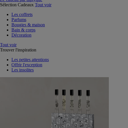
Sélection Cadeaux
Tout voir
Les coffrets
Parfums
Bougies & maison
Bain & corps
Décoration
Tout voir
Trouver l'inspiration
Les petites attentions
Offrir l'exception
Les insolites