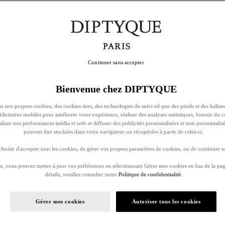
Continuer sans accepter
Bienvenue chez DIPTYQUE
s nos propres cookies, des cookies tiers, des technologies de suivi tel que des pixels et des balises
ublicitaires mobiles pour améliorer votre expérience, réaliser des analyses statistiques, fournir du 
évaluer nos performances média et web et diffuser des publicités personnalisées et non-personnalis
peuvent être stockées dans votre navigateur ou récupérées à partir de celui-ci.
oisir d'accepter tous les cookies, de gérer vos propres paramètres de cookies, ou de continuer sa
, vous pouvez mettre à jour vos préférences en sélectionnant Gérer mes cookies en bas de la pag
détails, veuillez consulter notre
Politique de confidentialité.
Gérer mes cookies
Autoriser tous les cookies