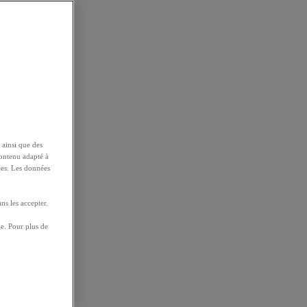
 ainsi que des
contenu adapté à
ées. Les données
ns les accepter.
e. Pour plus de