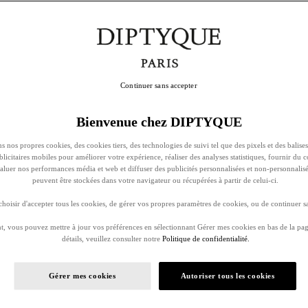
Continuer sans accepter
Bienvenue chez DIPTYQUE
s nos propres cookies, des cookies tiers, des technologies de suivi tel que des pixels et des balises
ublicitaires mobiles pour améliorer votre expérience, réaliser des analyses statistiques, fournir du 
évaluer nos performances média et web et diffuser des publicités personnalisées et non-personnalis
peuvent être stockées dans votre navigateur ou récupérées à partir de celui-ci.
oisir d'accepter tous les cookies, de gérer vos propres paramètres de cookies, ou de continuer sa
, vous pouvez mettre à jour vos préférences en sélectionnant Gérer mes cookies en bas de la pag
détails, veuillez consulter notre
Politique de confidentialité.
Gérer mes cookies
Autoriser tous les cookies