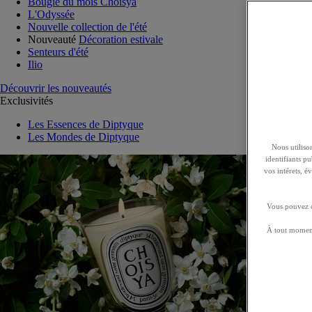
Bougie du mois Choisya
L'Odyssée
Nouvelle collection de l'été
Nouveauté
Décoration estivale
Senteurs d'été
Ilio
Découvrir les nouveautés
Exclusivités
Les Essences de Diptyque
Les Mondes de Diptyque
Nous utilison
identifiants p
vos intérets, 
Vous pouvez ch
À tout moment