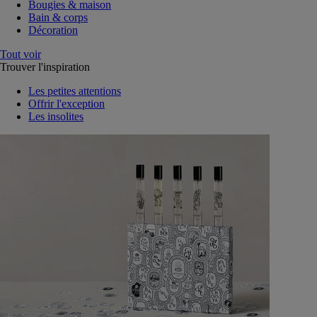
Bougies & maison
Bain & corps
Décoration
Tout voir
Trouver l'inspiration
Les petites attentions
Offrir l'exception
Les insolites