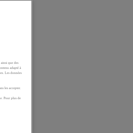
 ainsi que des
contenu adapté à
ées. Les données
ns les accepter.
e. Pour plus de