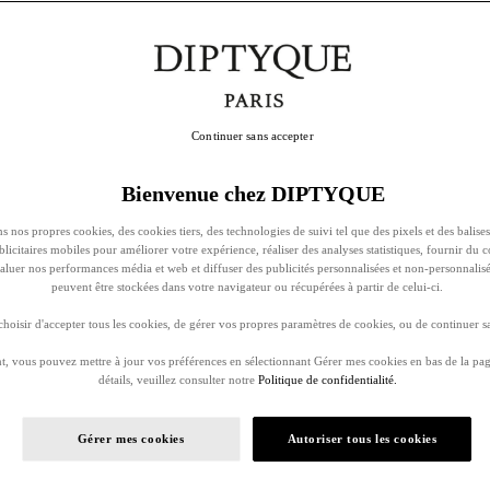
Continuer sans accepter
Bienvenue chez DIPTYQUE
s nos propres cookies, des cookies tiers, des technologies de suivi tel que des pixels et des balises
ublicitaires mobiles pour améliorer votre expérience, réaliser des analyses statistiques, fournir du 
évaluer nos performances média et web et diffuser des publicités personnalisées et non-personnalis
peuvent être stockées dans votre navigateur ou récupérées à partir de celui-ci.
oisir d'accepter tous les cookies, de gérer vos propres paramètres de cookies, ou de continuer sa
, vous pouvez mettre à jour vos préférences en sélectionnant Gérer mes cookies en bas de la pag
détails, veuillez consulter notre
Politique de confidentialité.
Gérer mes cookies
Autoriser tous les cookies