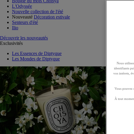
Bougie du mois Choisya
L'Odyssée
Nouvelle collection de l'été
Nouveauté
Décoration estivale
Senteurs d'été
Ilio
Découvrir les nouveautés
Exclusivités
Les Essences de Diptyque
Les Mondes de Diptyque
Nous utilison
identifiants p
vos intérets, 
Vous pouvez ch
À tout moment