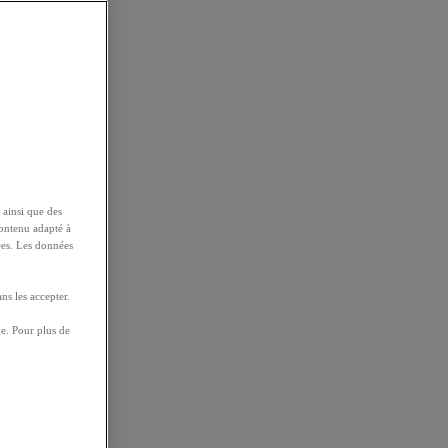
 ainsi que des
contenu adapté à
ées. Les données
ns les accepter.
e. Pour plus de