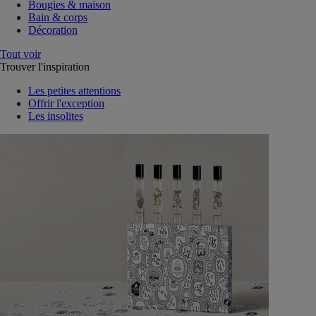
Bougies & maison
Bain & corps
Décoration
Tout voir
Trouver l'inspiration
Les petites attentions
Offrir l'exception
Les insolites