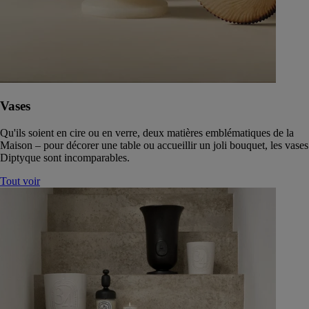
Vases
Qu'ils soient en cire ou en verre, deux matières emblématiques de la
Maison – pour décorer une table ou accueillir un joli bouquet, les vases
Diptyque sont incomparables.
Tout voir