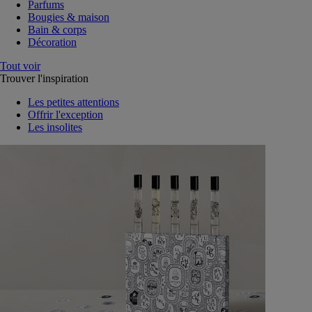
Parfums
Bougies & maison
Bain & corps
Décoration
Tout voir
Trouver l'inspiration
Les petites attentions
Offrir l'exception
Les insolites