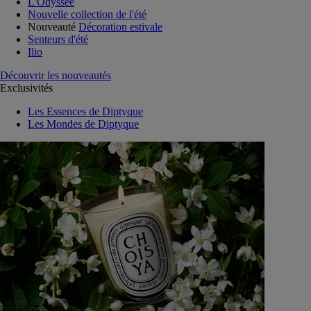
L'Odyssée
Nouvelle collection de l'été
Nouveauté
Décoration estivale
Senteurs d'été
Ilio
Découvrir les nouveautés
Exclusivités
Les Essences de Diptyque
Les Mondes de Diptyque