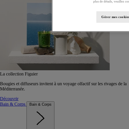
plus de détails, veuillez co
Gérer mes cookie
La collection Figuier
Bougies et diffuseurs invitent à un voyage olfactif sur les rivages de la
Méditerranée.
Découvrir
Bain & Corps
Bain & Corps