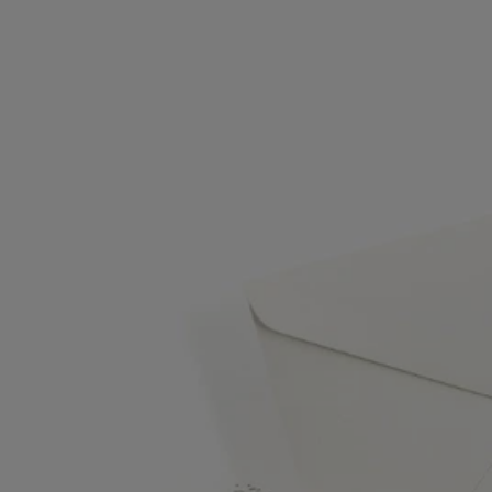
- Poids : ​230g
- Matière : Carton habillé de papier​
- Format : H 4cm / L 17,5cm / l 12,5cm
Engagements
Fabriqué en Italie
Cet objet a été fabriqué en Italie.
Savoir-faire
Fabriqué à la main dans un atelier italien.
Essentiels de bureau