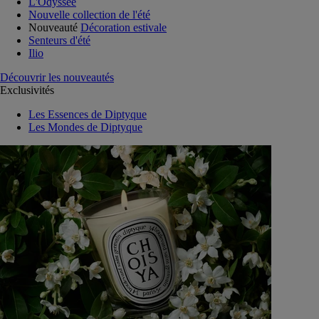
L'Odyssée
Nouvelle collection de l'été
Nouveauté
Décoration estivale
Senteurs d'été
Ilio
Découvrir les nouveautés
Exclusivités
Les Essences de Diptyque
Les Mondes de Diptyque