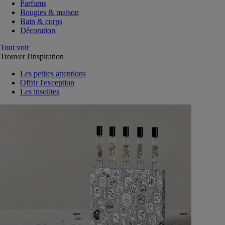
Parfums
Bougies & maison
Bain & corps
Décoration
Tout voir
Trouver l'inspiration
Les petites attentions
Offrir l'exception
Les insolites