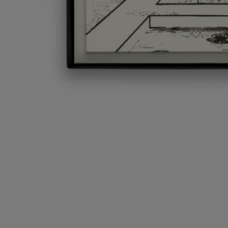
Engagements
Caractéristiques
Histoire
Diptyque vous invite à entrer dans son atelier d'artiste. Un espace
personnel et intime inspiré par le bureau des trois fondateurs de la
Maison. Une ode à l'imagination et à la créativité sans entraves.
Les accessoires de bureau et les objets en porcelaine décorée de cette
collection vous invitent à vous évader et à découvrir de nouveaux
horizons artistiques.
De l'univers enchanté des jardins de la mythologie aux motifs narratifs
et graphiques, chaque objet allie l'art à l'utile. Un hommage à la force
de l'univers du design créé par la Maison.
Caractéristiques
- Contient 10 cartes et 10 enveloppes​
- Fabriqué en Italie​