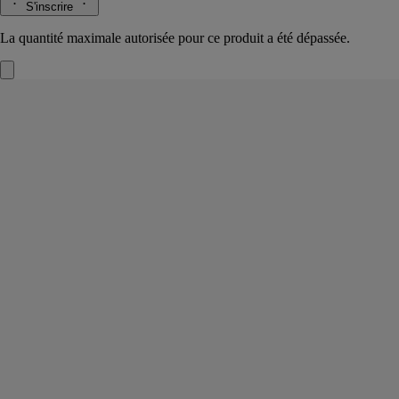
S'inscrire
La quantité maximale autorisée pour ce produit a été dépassée.
Coffret de correspondance
Paon à la plume
10 cartes et 10 enveloppes
Dix cartes illustrées du dessin du parfum L’Eau, accompagnées de dix
enveloppes composent ce coffret de correspondance.
Lire la suite
Idéal pour échanger mots et pensées, ce coffret est un hommage à la
tradition de l’échange épistolaire. À offrir ou à s’offrir.
Lire moins