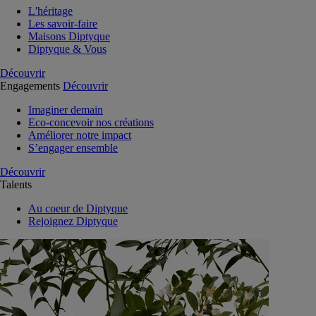
L'héritage
Les savoir-faire
Maisons Diptyque
Diptyque & Vous
Découvrir
Engagements
Découvrir
Imaginer demain
Eco-concevoir nos créations
Améliorer notre impact
S’engager ensemble
Découvrir
Talents
Au coeur de Diptyque
Rejoignez Diptyque