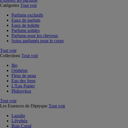
Explorer les parfums
Catégories
Tout voir
Parfums exclusifs
Eaux de parfum
Eaux de toilette
Parfums solides
Parfums pour les cheveux
Soins parfumés pour le corps
Tout voir
Collections
Tout voir
Ilio
Orphéon
Fleur de peau
Eau des Sens
L'Eau Papier
Philosykos
Tout voir
Les Essences de Diptyque
Tout voir
Lazulio
Lilyphéa
Bois Corsé