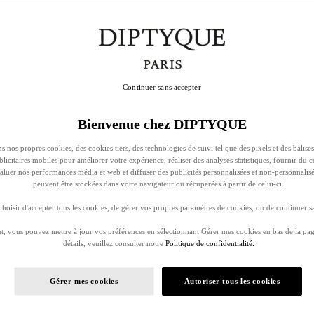
Continuer sans accepter
Bienvenue chez DIPTYQUE
s nos propres cookies, des cookies tiers, des technologies de suivi tel que des pixels et des balises
ublicitaires mobiles pour améliorer votre expérience, réaliser des analyses statistiques, fournir du 
évaluer nos performances média et web et diffuser des publicités personnalisées et non-personnalis
peuvent être stockées dans votre navigateur ou récupérées à partir de celui-ci.
oisir d'accepter tous les cookies, de gérer vos propres paramètres de cookies, ou de continuer sa
, vous pouvez mettre à jour vos préférences en sélectionnant Gérer mes cookies en bas de la pag
détails, veuillez consulter notre
Politique de confidentialité.
Gérer mes cookies
Autoriser tous les cookies