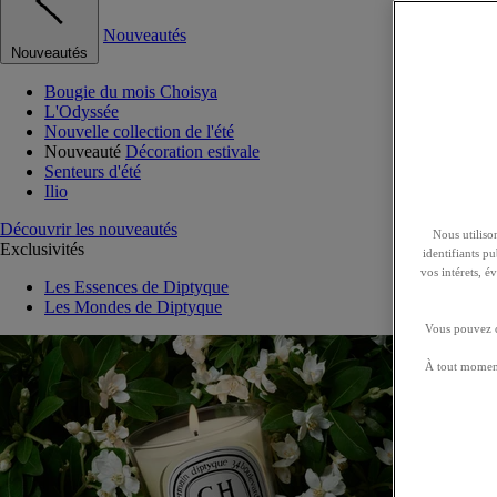
Nouveautés
Nouveautés
Bougie du mois Choisya
L'Odyssée
Nouvelle collection de l'été
Nouveauté
Décoration estivale
Senteurs d'été
Ilio
Découvrir les nouveautés
Nous utilison
Exclusivités
identifiants p
vos intérets, 
Les Essences de Diptyque
Les Mondes de Diptyque
Vous pouvez ch
À tout moment