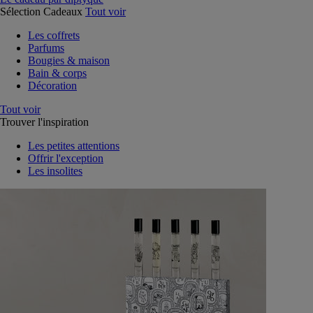
Sélection Cadeaux
Tout voir
Les coffrets
Parfums
Bougies & maison
Bain & corps
Décoration
Tout voir
Trouver l'inspiration
Les petites attentions
Offrir l'exception
Les insolites