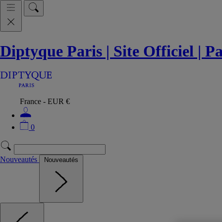
Diptyque Paris | Site Officiel | 
France - EUR €
0
Nouveautés
Nouveautés