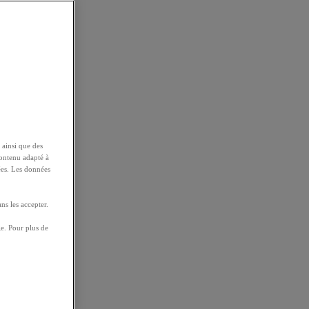
 ainsi que des
contenu adapté à
ées. Les données
ns les accepter.
e. Pour plus de