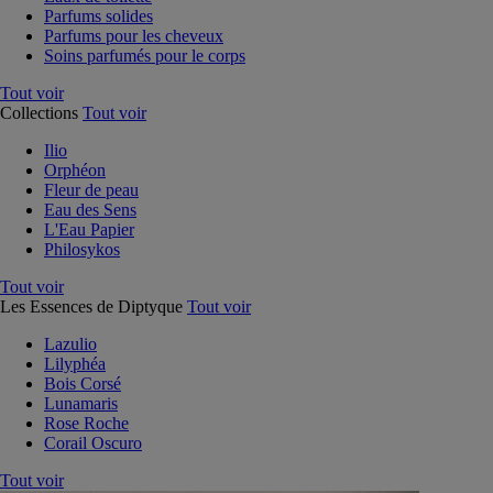
Parfums solides
Parfums pour les cheveux
Soins parfumés pour le corps
Tout voir
Collections
Tout voir
Ilio
Orphéon
Fleur de peau
Eau des Sens
L'Eau Papier
Philosykos
Tout voir
Les Essences de Diptyque
Tout voir
Lazulio
Lilyphéa
Bois Corsé
Lunamaris
Rose Roche
Corail Oscuro
Tout voir