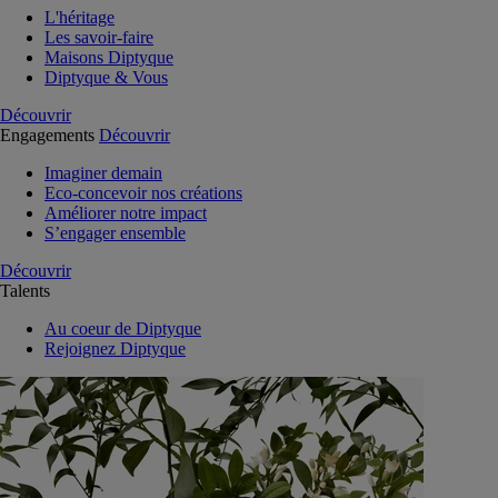
L'héritage
Les savoir-faire
Maisons Diptyque
Diptyque & Vous
Découvrir
Engagements
Découvrir
Imaginer demain
Eco-concevoir nos créations
Améliorer notre impact
S’engager ensemble
Découvrir
Talents
Au coeur de Diptyque
Rejoignez Diptyque