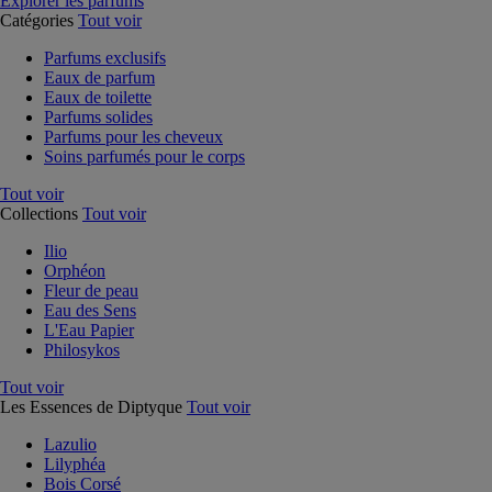
Explorer les parfums
Catégories
Tout voir
Parfums exclusifs
Eaux de parfum
Eaux de toilette
Parfums solides
Parfums pour les cheveux
Soins parfumés pour le corps
Tout voir
Collections
Tout voir
Ilio
Orphéon
Fleur de peau
Eau des Sens
L'Eau Papier
Philosykos
Tout voir
Les Essences de Diptyque
Tout voir
Lazulio
Lilyphéa
Bois Corsé