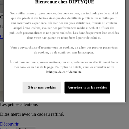
Bienvenue chez DIPTYQUE
Nous utilisons nos propres cookies, des cookies tiers, des technologies de suivi tel
Coffret de 5 eaux de toilette - À composer
que des pixels et des balises ainsi que des identifiants publicitaires mobiles pour
améliorer votre expérience, réaliser des analyses statistiques, fournir du contenu
Un coffret sur-mesure de cinq eaux de toilette, à offrir ou s’offrir.
adapté à vos intérets, évaluer nos performances média et web et diffuser des
publicités personnalisées et non-personnalisées. Les données peuvent être stockées
Composer son coffret
dans votre navigateur ou récupérées à partir de celui-ci.
Vous pouvez choisir d'accepter tous les cookies, de gérer vos propres paramètres
de cookies, ou de continuer sans les accepter.
À tout moment, vous pouvez mettre à jour vos préférences en sélectionnant Gérer
mes cookies en bas de la page. Pour plus de détails, veuillez consulter notre
Politique de confidentialité.
Gérer mes cookies
Autoriser tous les cookies
Les petites attentions
Dites merci avec un cadeau raffiné.
Découvrir