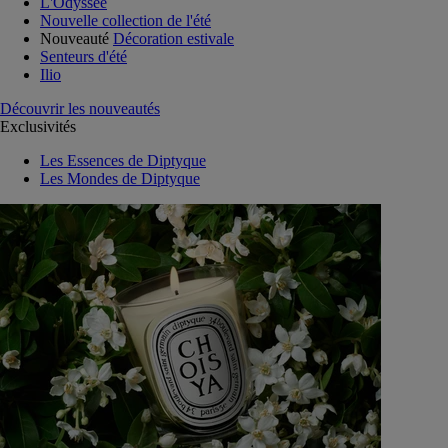
L'Odyssée
Nouvelle collection de l'été
Nouveauté
Décoration estivale
Senteurs d'été
Ilio
Découvrir les nouveautés
Exclusivités
Les Essences de Diptyque
Les Mondes de Diptyque