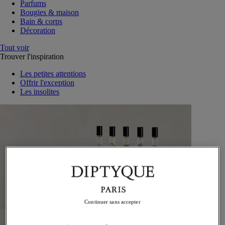
Parfums
Bougies & maison
Bain & corps
Décoration
Tout voir
Trouver l'inspiration
Les petites attentions
Offrir l'exception
Les insolites
Continuer sans accepter