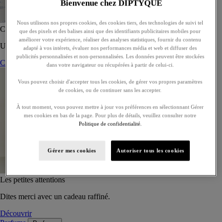
Bienvenue chez DIPTYQUE
Nous utilisons nos propres cookies, des cookies tiers, des technologies de suivi tel
Coffret de 5 eaux de toilette - À composer
que des pixels et des balises ainsi que des identifiants publicitaires mobiles pour
améliorer votre expérience, réaliser des analyses statistiques, fournir du contenu
Un coffret sur-mesure de cinq eaux de toilette, à offrir ou s’offrir.
adapté à vos intérets, évaluer nos performances média et web et diffuser des
publicités personnalisées et non-personnalisées. Les données peuvent être stockées
Composer son coffret
dans votre navigateur ou récupérées à partir de celui-ci.
Vous pouvez choisir d'accepter tous les cookies, de gérer vos propres paramètres
de cookies, ou de continuer sans les accepter.
À tout moment, vous pouvez mettre à jour vos préférences en sélectionnant Gérer
mes cookies en bas de la page. Pour plus de détails, veuillez consulter notre
Politique de confidentialité.
Gérer mes cookies
Autoriser tous les cookies
Les petites attentions
Dites merci avec un cadeau raffiné.
Découvrir