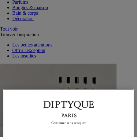
Parfums
Bougies & maison
Bain & corps
Décoration
Tout voir
Trouver l'inspiration
Les petites attentions
Offrir l'exception
Les insolites
Continuer sans accepter