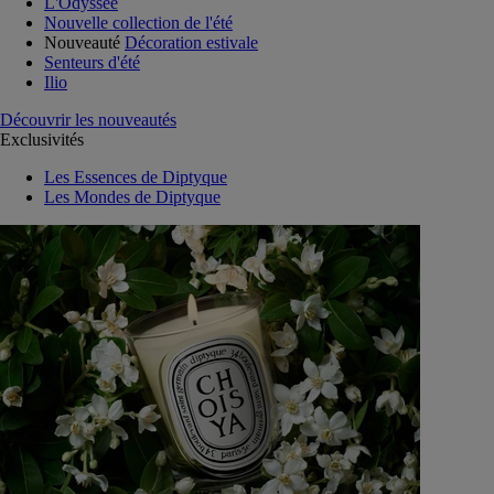
L'Odyssée
Nouvelle collection de l'été
Nouveauté
Décoration estivale
Senteurs d'été
Ilio
Découvrir les nouveautés
Exclusivités
Les Essences de Diptyque
Les Mondes de Diptyque