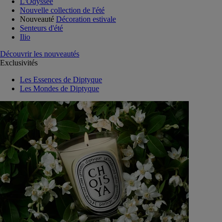
L'Odyssée
Nouvelle collection de l'été
Nouveauté
Décoration estivale
Senteurs d'été
Ilio
Découvrir les nouveautés
Exclusivités
Les Essences de Diptyque
Les Mondes de Diptyque