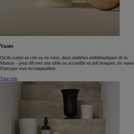
Vases
Qu'ils soient en cire ou en verre, deux matières emblématiques de la
Maison – pour décorer une table ou accueillir un joli bouquet, les vases
Diptyque sont incomparables.
Tout voir