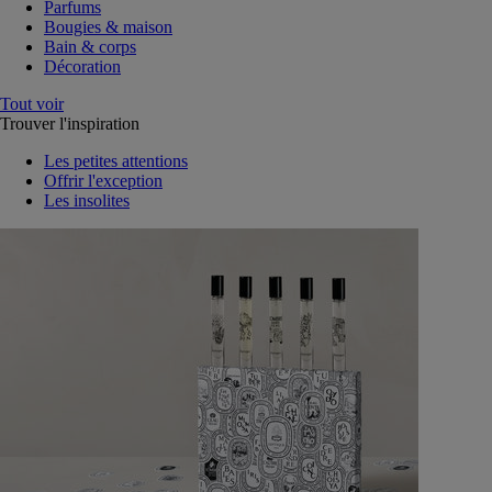
Parfums
Bougies & maison
Bain & corps
Décoration
Tout voir
Trouver l'inspiration
Les petites attentions
Offrir l'exception
Les insolites