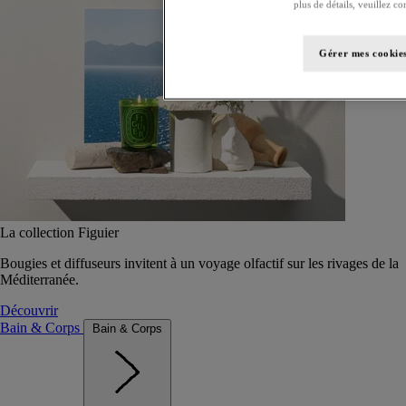
plus de détails, veuillez co
Gérer mes cookie
La collection Figuier
Bougies et diffuseurs invitent à un voyage olfactif sur les rivages de la
Méditerranée.
Découvrir
Bain & Corps
Bain & Corps