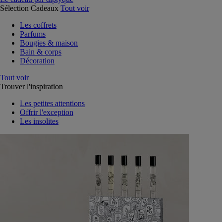
Sélection Cadeaux
Tout voir
Les coffrets
Parfums
Bougies & maison
Bain & corps
Décoration
Tout voir
Trouver l'inspiration
Les petites attentions
Offrir l'exception
Les insolites