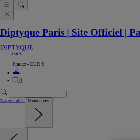
Diptyque Paris | Site Officiel | 
France - EUR €
0
Nouveautés
Nouveautés