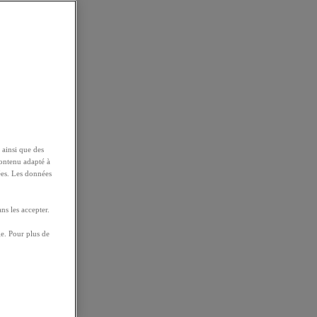
 ainsi que des
contenu adapté à
ées. Les données
ns les accepter.
e. Pour plus de