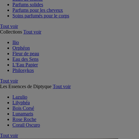
Parfums solides
Parfums pour les cheveux
Soins parfumés pour le corps
Tout voir
Collections
Tout voir
Ilio
Orphéon
Fleur de peau
Eau des Sens
L'Eau Papier
Philosykos
Tout voir
Les Essences de Diptyque
Tout voir
Lazulio
Lilyphéa
Bois Corsé
Lunamaris
Rose Roche
Corail Oscuro
Tout voir