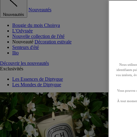
Nouveautés
Nouveautés
Bougie du mois Choisya
L'Odyssée
Nouvelle collection de l'été
Nouveauté
Décoration estivale
Senteurs d'été
Ilio
Découvrir les nouveautés
Nous utilison
Exclusivités
identifiants p
vos intérets, 
Les Essences de Diptyque
Les Mondes de Diptyque
Vous pouvez ch
À tout moment