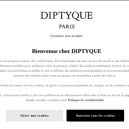
Continuer sans accepter
Bienvenue chez DIPTYQUE
s nos propres cookies, des cookies tiers, des technologies de suivi tel que des pixels et des balises
ublicitaires mobiles pour améliorer votre expérience, réaliser des analyses statistiques, fournir du 
évaluer nos performances média et web et diffuser des publicités personnalisées et non-personnalis
peuvent être stockées dans votre navigateur ou récupérées à partir de celui-ci.
oisir d'accepter tous les cookies, de gérer vos propres paramètres de cookies, ou de continuer sa
, vous pouvez mettre à jour vos préférences en sélectionnant Gérer mes cookies en bas de la pag
détails, veuillez consulter notre
Politique de confidentialité.
Gérer mes cookies
Autoriser tous les cookies