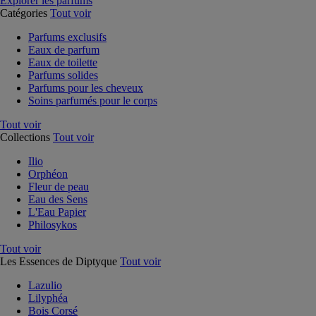
Explorer les parfums
Catégories
Tout voir
Parfums exclusifs
Eaux de parfum
Eaux de toilette
Parfums solides
Parfums pour les cheveux
Soins parfumés pour le corps
Tout voir
Collections
Tout voir
Ilio
Orphéon
Fleur de peau
Eau des Sens
L'Eau Papier
Philosykos
Tout voir
Les Essences de Diptyque
Tout voir
Lazulio
Lilyphéa
Bois Corsé