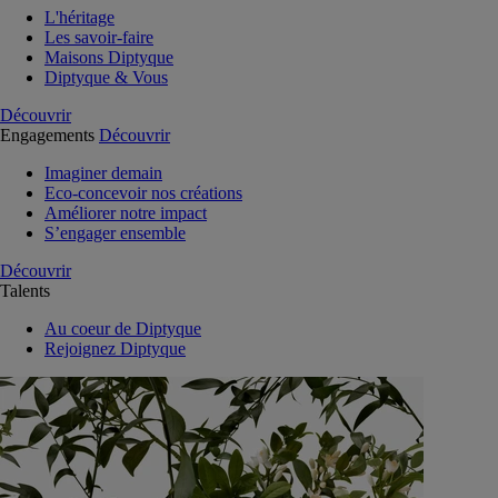
L'héritage
Les savoir-faire
Maisons Diptyque
Diptyque & Vous
Découvrir
Engagements
Découvrir
Imaginer demain
Eco-concevoir nos créations
Améliorer notre impact
S’engager ensemble
Découvrir
Talents
Au coeur de Diptyque
Rejoignez Diptyque