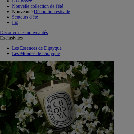
L'Odyssée
Nouvelle collection de l'été
Nouveauté
Décoration estivale
Senteurs d'été
Ilio
Découvrir les nouveautés
Exclusivités
Les Essences de Diptyque
Les Mondes de Diptyque