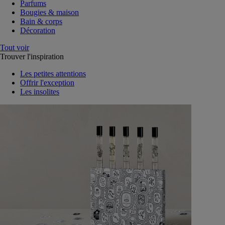
Parfums
Bougies & maison
Bain & corps
Décoration
Tout voir
Trouver l'inspiration
Les petites attentions
Offrir l'exception
Les insolites