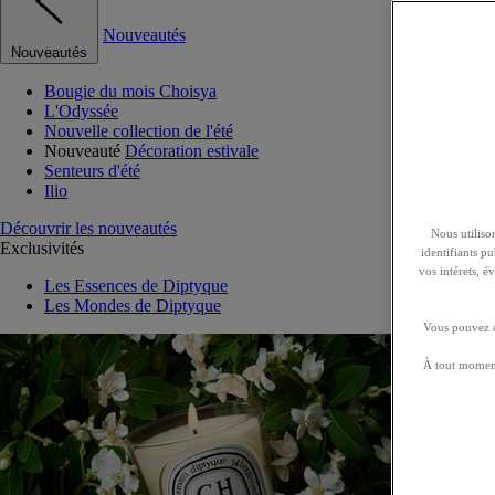
Nouveautés
Nouveautés
Bougie du mois Choisya
L'Odyssée
Nouvelle collection de l'été
Nouveauté
Décoration estivale
Senteurs d'été
Ilio
Découvrir les nouveautés
Nous utilison
Exclusivités
identifiants p
vos intérets, 
Les Essences de Diptyque
Les Mondes de Diptyque
Vous pouvez ch
À tout moment