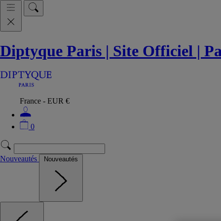
Diptyque Paris | Site Officiel | 
France - EUR €
0
Nouveautés
Nouveautés