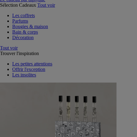
Sélection Cadeaux
Tout voir
Les coffrets
Parfums
Bougies & maison
Bain & corps
Décoration
Tout voir
Trouver l'inspiration
Les petites attentions
Offrir l'exception
Les insolites