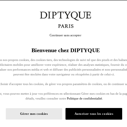
Continuer sans accepter
Bienvenue chez DIPTYQUE
s nos propres cookies, des cookies tiers, des technologies de suivi tel que des pixels et des balises
ublicitaires mobiles pour améliorer votre expérience, réaliser des analyses statistiques, fournir du 
évaluer nos performances média et web et diffuser des publicités personnalisées et non-personnalis
peuvent être stockées dans votre navigateur ou récupérées à partir de celui-ci.
oisir d'accepter tous les cookies, de gérer vos propres paramètres de cookies, ou de continuer sa
, vous pouvez mettre à jour vos préférences en sélectionnant Gérer mes cookies en bas de la pag
détails, veuillez consulter notre
Politique de confidentialité.
Gérer mes cookies
Autoriser tous les cookies