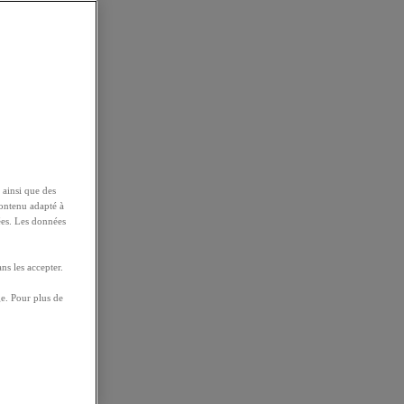
 ainsi que des
contenu adapté à
ées. Les données
ns les accepter.
e. Pour plus de