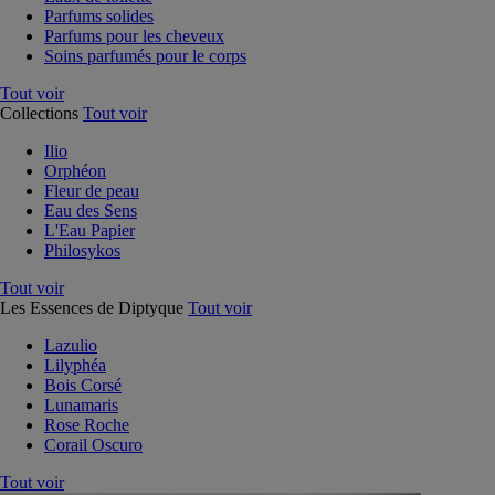
Parfums solides
Parfums pour les cheveux
Soins parfumés pour le corps
Tout voir
Collections
Tout voir
Ilio
Orphéon
Fleur de peau
Eau des Sens
L'Eau Papier
Philosykos
Tout voir
Les Essences de Diptyque
Tout voir
Lazulio
Lilyphéa
Bois Corsé
Lunamaris
Rose Roche
Corail Oscuro
Tout voir