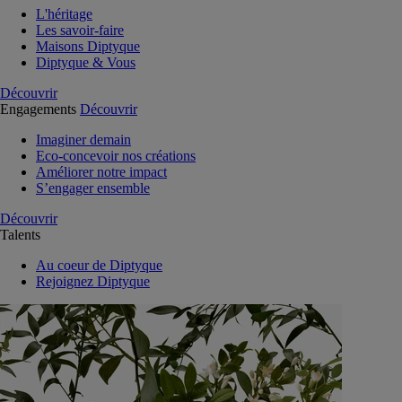
L'héritage
Les savoir-faire
Maisons Diptyque
Diptyque & Vous
Découvrir
Engagements
Découvrir
Imaginer demain
Eco-concevoir nos créations
Améliorer notre impact
S’engager ensemble
Découvrir
Talents
Au coeur de Diptyque
Rejoignez Diptyque