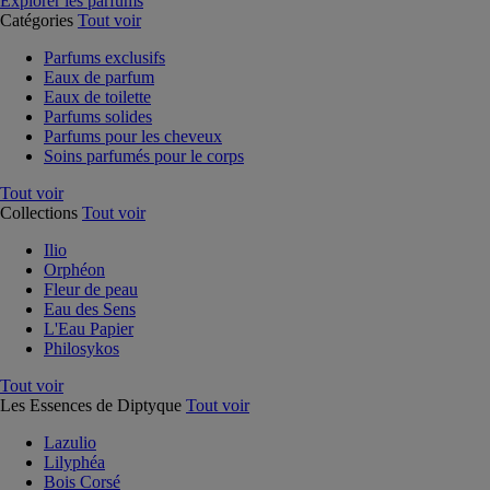
Explorer les parfums
Catégories
Tout voir
Parfums exclusifs
Eaux de parfum
Eaux de toilette
Parfums solides
Parfums pour les cheveux
Soins parfumés pour le corps
Tout voir
Collections
Tout voir
Ilio
Orphéon
Fleur de peau
Eau des Sens
L'Eau Papier
Philosykos
Tout voir
Les Essences de Diptyque
Tout voir
Lazulio
Lilyphéa
Bois Corsé