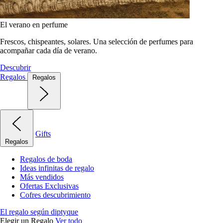
El verano en perfume
Frescos, chispeantes, solares. Una selección de perfumes para
acompañar cada día de verano.
Descubrir
Regalos
Regalos
Gifts
Regalos
Regalos de boda
Ideas infinitas de regalo
Más vendidos
Ofertas Exclusivas
Cofres descubrimiento
El regalo según diptyque
Elegir un Regalo
Ver todo