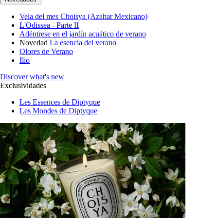
Vela del mes Choisya (Azahar Mexicano)
L'Odissea - Parte II
Adéntrese en el jardín acuático de verano
Novedad
La esencia del verano
Olores de Verano
Ilio
Discover what's new
Exclusividades
Les Essences de Diptyque
Les Mondes de Diptyque