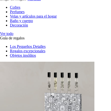
Cofres
Perfumes
Velas y artículos para el hogar
Baño y cuerpo
Decoración
Ver todo
Guía de regalos
Los Pequeños Detalles
Regalos excepcionales
Objetos insólitos