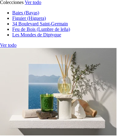
Colecciones
Ver todo
Baies (Bayas)
Figuier (Higuera)
34 Boulevard Saint-Germain
Feu de Bois (Lumbre de leña)
Les Mondes de Diptyque
Ver todo