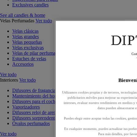
Exclusives candles
See all candles & home
Velas Perfumadas
Ver todo
Velas clásicas
Velas grandes
Velas pequeñas
Velas exclusivas
Velas de pilar perfumadas
Con
Estuches de velas
Accesorios
Ver todo
Interiores
Ver todo
Bienve
Difusores de fragancia para interiores
Utilizamos cookies propias y de terceros, tecnologías
Mantenimiento del hogar
publicitarios móviles para mejorar su experiencia,
Difusores para el coche
intereses, evaluar nuestro rendimiento en medios y 
Vaporizadores
datos pueden almacenarse e
Difusores reloj de arena
Difusores sorprendentes
Puedes elegir entre aceptar todas las cookies, gesti
Óvalos perfumados
En cualquier momento, puedes actualizar tus prefere
Ver todo
Para más detalles, por favo