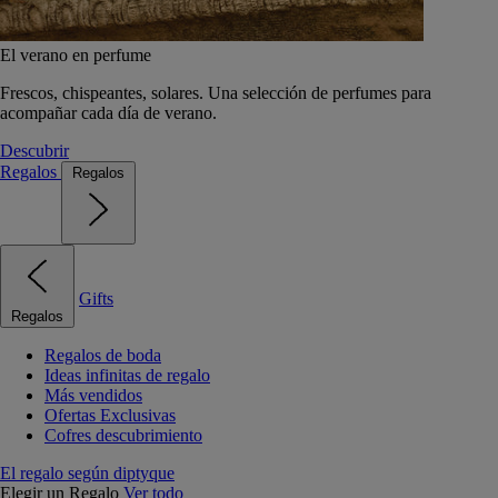
El verano en perfume
Frescos, chispeantes, solares. Una selección de perfumes para
acompañar cada día de verano.
Descubrir
Regalos
Regalos
Gifts
Regalos
Regalos de boda
Ideas infinitas de regalo
Más vendidos
Ofertas Exclusivas
Cofres descubrimiento
El regalo según diptyque
Elegir un Regalo
Ver todo