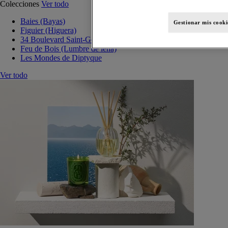
Colecciones
Ver todo
Baies (Bayas)
Gestionar mis cooki
Figuier (Higuera)
34 Boulevard Saint-Germain
Feu de Bois (Lumbre de leña)
Les Mondes de Diptyque
Ver todo