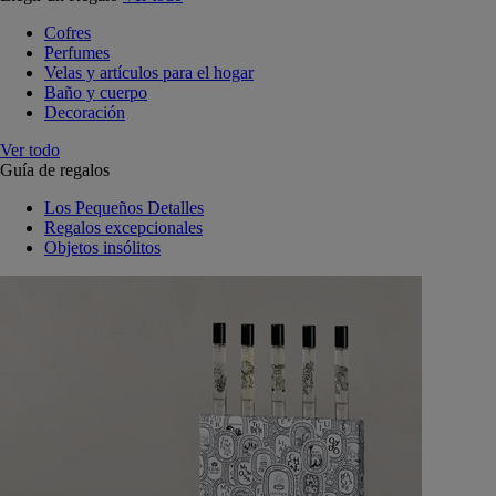
Cofres
Perfumes
Velas y artículos para el hogar
Baño y cuerpo
Decoración
Ver todo
Guía de regalos
Los Pequeños Detalles
Regalos excepcionales
Objetos insólitos