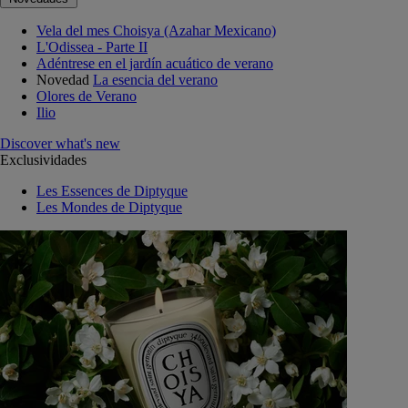
Vela del mes Choisya (Azahar Mexicano)
L'Odissea - Parte II
Adéntrese en el jardín acuático de verano
Novedad
La esencia del verano
Olores de Verano
Ilio
Discover what's new
Exclusividades
Les Essences de Diptyque
Les Mondes de Diptyque