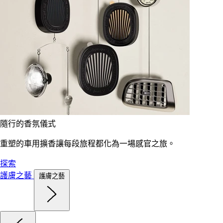
隨行的香氛儀式
重塑的車用擴香讓每段旅程都化為一場感官之旅。
探索
護膚之藝
護膚之藝