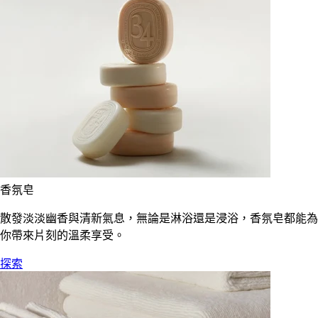
香氛皂
散發淡淡幽香與清新氣息，無論是淋浴還是浸浴，香氛皂都能為
你帶來片刻的溫柔享受。
探索