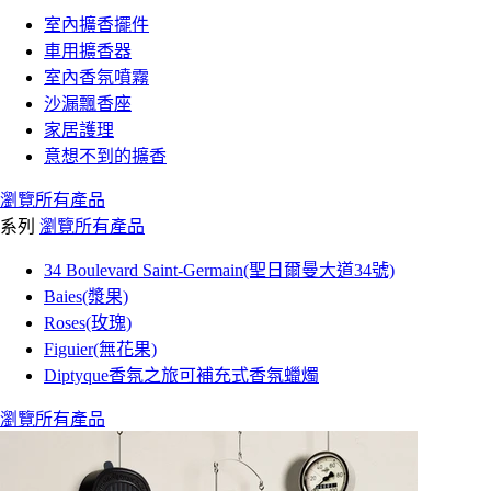
室內擴香擺件
車用擴香器
室內香氛噴霧
沙漏飄香座
家居護理
意想不到的擴香
瀏覽所有產品
系列
瀏覽所有產品
34 Boulevard Saint-Germain(聖日爾曼大道34號)
Baies(漿果)
Roses(玫瑰)
Figuier(無花果)
Diptyque香氛之旅可補充式香氛蠟燭
瀏覽所有產品