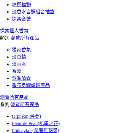
精選禮物
淡香水自選組合禮盒
探索套裝
探索個人香氛
類別
瀏覽所有產品
獨家香氛
淡香精
淡香水
香膏
髮香噴霧
香氛身體護理產品
瀏覽所有產品
系列
瀏覽所有產品
Orphéon(爵夢)
Fleur de Peau(肌膚之花)
Philosykos(希臘無花果)