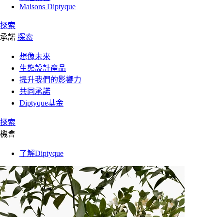
Maisons Diptyque
探索
承諾
探索
想像未來
生態設計產品
提升我們的影響力
共同承諾
Diptyque基金
探索
機會
了解Diptyque