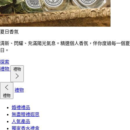
夏日香氛
清新、閃耀、充滿陽光氣息。精選個人香氛，伴你度過每一個夏
日。
探索
禮物
禮物
禮物
禮物
婚禮禮品
無盡贈禮遐思
人氣產品
獨家香水禮盒