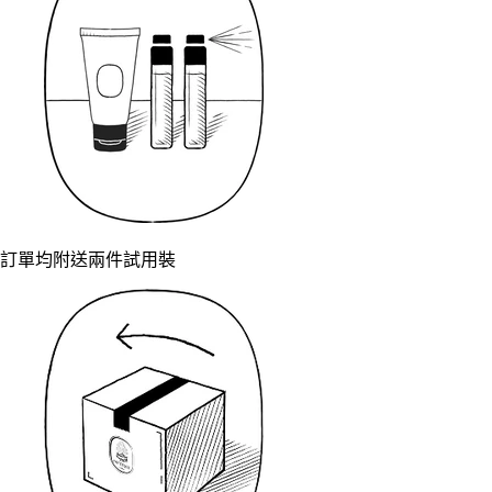
訂單均附送兩件試用裝