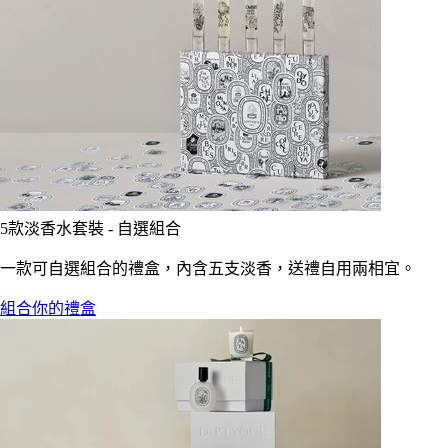
5款淡香水套裝 - 自選組合
一款可自選組合的禮盒，內含五支淡香，送禮自用兩相宜。
組合你的禮盒