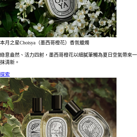
本月之星Choisya（墨西哥橙花）香氛蠟燭
綠意盎然、活力四射，墨西哥橙花以細膩筆觸為夏日空氣帶來一
抹清新。
探索