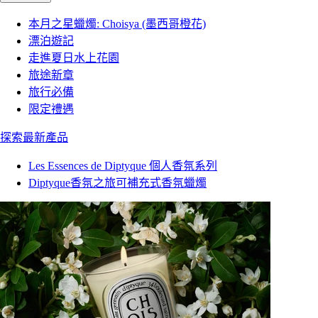
本月之星蠟燭: Choisya (墨西哥橙花)
漂泊遊記
走進夏日水上花園
旅途新章
旅行必備
限定禮遇
探索最新產品
Les Essences de Diptyque 個人香氛系列
Diptyque香氛之旅可補充式香氛蠟燭