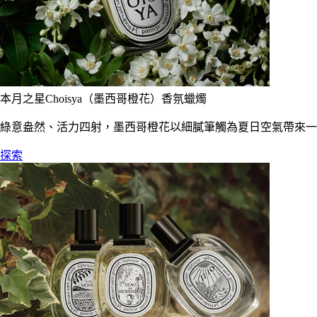
本月之星Choisya（墨西哥橙花）香氛蠟燭
綠意盎然、活力四射，墨西哥橙花以細膩筆觸為夏日空氣帶來一
探索