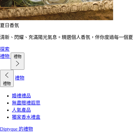
夏日香氛
清新、閃耀、充滿陽光氣息。精選個人香氛，伴你度過每一個夏
探索
禮物
禮物
禮物
禮物
婚禮禮品
無盡贈禮遐思
人氣產品
獨家香水禮盒
Diptyque 的禮物