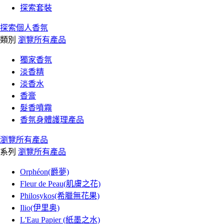
探索套裝
探索個人香氛
類別
瀏覽所有產品
獨家香氛
淡香精
淡香水
香膏
髮香噴霧
香氛身體護理產品
瀏覽所有產品
系列
瀏覽所有產品
Orphéon(爵夢)
Fleur de Peau(肌膚之花)
Philosykos(希臘無花果)
Ilio(伊里奥)
L'Eau Papier (紙墨之水)