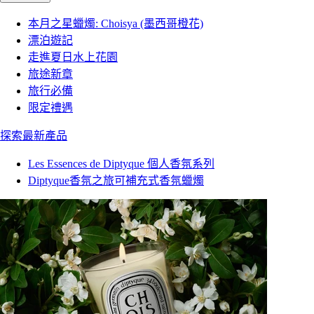
本月之星蠟燭: Choisya (墨西哥橙花)
漂泊遊記
走進夏日水上花園
旅途新章
旅行必備
限定禮遇
探索最新產品
Les Essences de Diptyque 個人香氛系列
Diptyque香氛之旅可補充式香氛蠟燭