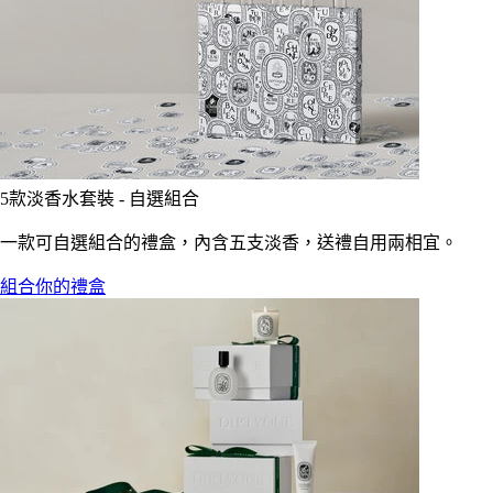
5款淡香水套裝 - 自選組合
一款可自選組合的禮盒，內含五支淡香，送禮自用兩相宜。
組合你的禮盒