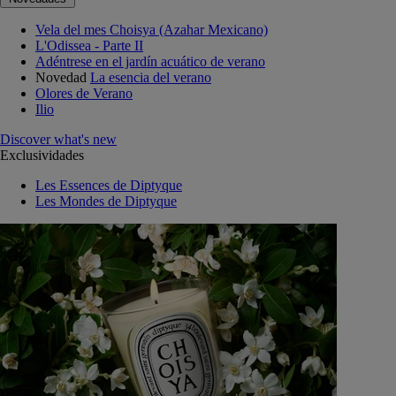
Vela del mes Choisya (Azahar Mexicano)
L'Odissea - Parte II
Adéntrese en el jardín acuático de verano
Novedad
La esencia del verano
Olores de Verano
Ilio
Discover what's new
Exclusividades
Les Essences de Diptyque
Les Mondes de Diptyque