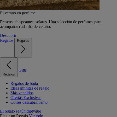
El verano en perfume
Frescos, chispeantes, solares. Una selección de perfumes para
acompañar cada día de verano.
Descubrir
Regalos
Regalos
Gifts
Regalos
Regalos de boda
Ideas infinitas de regalo
Más vendidos
Ofertas Exclusivas
Cofres descubrimiento
El regalo según diptyque
Elegir un Regalo
Ver todo