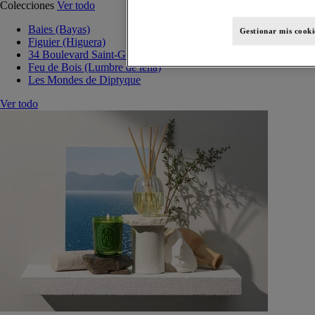
Colecciones
Ver todo
Baies (Bayas)
Gestionar mis cooki
Figuier (Higuera)
34 Boulevard Saint-Germain
Feu de Bois (Lumbre de leña)
Les Mondes de Diptyque
Ver todo