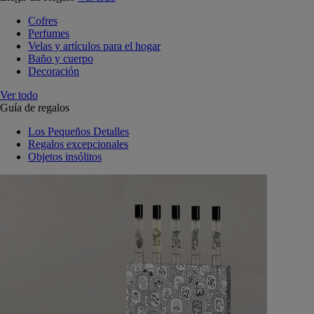
Cofres
Perfumes
Velas y artículos para el hogar
Baño y cuerpo
Decoración
Ver todo
Guía de regalos
Los Pequeños Detalles
Regalos excepcionales
Objetos insólitos