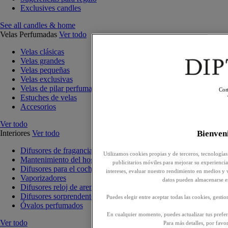
Exclusives candles
See all candles & home
Velas Perfumadas
Ver todo
Velas clásicas
Velas grandes
Velas pequeñas
Velas exclusivas
Velas de pilar perfumadas
Con
Estuches de velas
Accesorios
Ver todo
Interiores
Ver todo
Bienve
Difusores de fragancia para interiores
Utilizamos cookies propias y de terceros, tecnologías
Mantenimiento del hogar
publicitarios móviles para mejorar su experiencia,
Difusores para el coche
intereses, evaluar nuestro rendimiento en medios y 
Vaporizadores
datos pueden almacenarse e
Difusores reloj de arena
Difusores sorprendentes
Puedes elegir entre aceptar todas las cookies, gesti
Óvalos perfumados
En cualquier momento, puedes actualizar tus prefere
Ver todo
Para más detalles, por favo