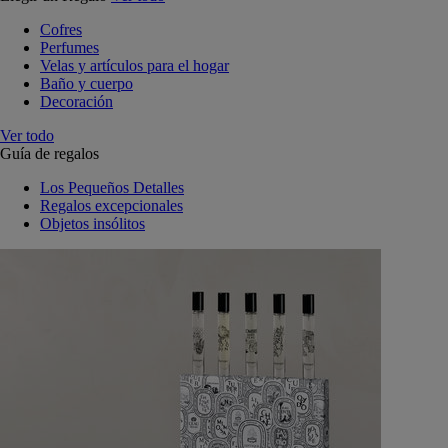
Cofres
Perfumes
Velas y artículos para el hogar
Baño y cuerpo
Decoración
Ver todo
Guía de regalos
Los Pequeños Detalles
Regalos excepcionales
Objetos insólitos