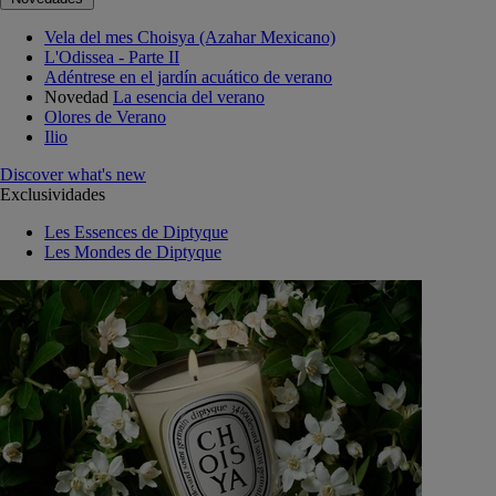
Vela del mes Choisya (Azahar Mexicano)
L'Odissea - Parte II
Adéntrese en el jardín acuático de verano
Novedad
La esencia del verano
Olores de Verano
Ilio
Discover what's new
Exclusividades
Les Essences de Diptyque
Les Mondes de Diptyque