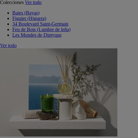
Colecciones
Ver todo
Baies (Bayas)
Figuier (Higuera)
34 Boulevard Saint-Germain
Feu de Bois (Lumbre de leña)
Les Mondes de Diptyque
Ver todo