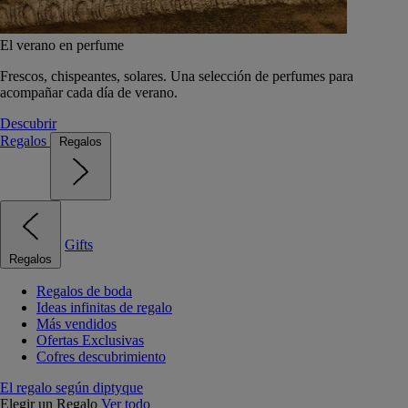
El verano en perfume
Frescos, chispeantes, solares. Una selección de perfumes para
acompañar cada día de verano.
Descubrir
Regalos
Regalos
Gifts
Regalos
Regalos de boda
Ideas infinitas de regalo
Más vendidos
Ofertas Exclusivas
Cofres descubrimiento
El regalo según diptyque
Elegir un Regalo
Ver todo