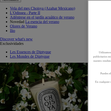
Vela del mes Choisya (Azahar Mexicano)
L'Odissea - Parte II
Adéntrese en el jardín acuático de verano
Novedad
La esencia del verano
Olores de Verano
Ilio
Discover what's new
Exclusividades
Les Essences de Diptyque
Utilizamos
Les Mondes de Diptyque
publicitarios mó
nuestro rendim
Puedes el
En cualquier 