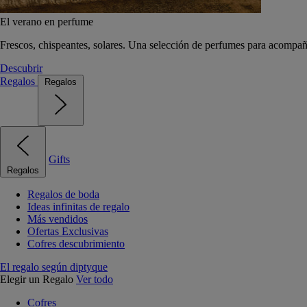
El verano en perfume
Frescos, chispeantes, solares. Una selección de perfumes para acompañ
Descubrir
Regalos
Regalos
Gifts
Regalos
Regalos de boda
Ideas infinitas de regalo
Más vendidos
Ofertas Exclusivas
Cofres descubrimiento
El regalo según diptyque
Elegir un Regalo
Ver todo
Cofres