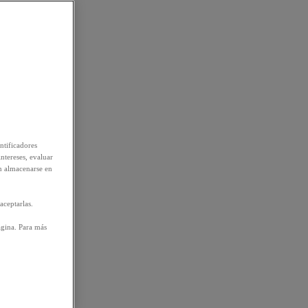
ntificadores
intereses, evaluar
n almacenarse en
aceptarlas.
ágina. Para más