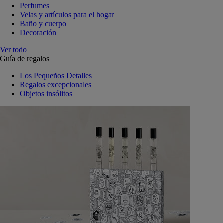
Perfumes
Velas y artículos para el hogar
Baño y cuerpo
Decoración
Ver todo
Guía de regalos
Los Pequeños Detalles
Regalos excepcionales
Objetos insólitos