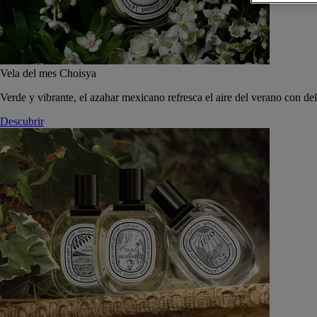
Vela del mes Choisya
Verde y vibrante, el azahar mexicano refresca el aire del verano con de
Descubrir