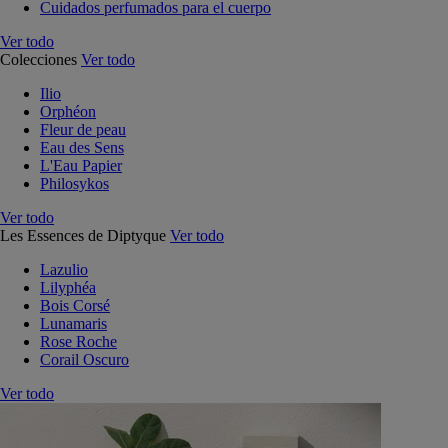
Cuidados perfumados para el cuerpo
Ver todo
Colecciones
Ver todo
Ilio
Orphéon
Fleur de peau
Eau des Sens
L'Eau Papier
Philosykos
Ver todo
Les Essences de Diptyque
Ver todo
Lazulio
Lilyphéa
Bois Corsé
Lunamaris
Rose Roche
Corail Oscuro
Ver todo