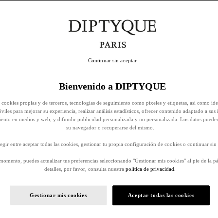
Continuar sin aceptar
Bienvenido a DIPTYQUE
 cookies propias y de terceros, tecnologías de seguimiento como píxeles y etiquetas, así como ide
viles para mejorar su experiencia, realizar análisis estadísticos, ofrecer contenido adaptado a sus 
iento en medios y web, y difundir publicidad personalizada y no personalizada. Los datos puede
su navegador o recuperarse del mismo.
egir entre aceptar todas las cookies, gestionar tu propia configuración de cookies o continuar sin 
momento, puedes actualizar tus preferencias seleccionando "Gestionar mis cookies" al pie de la p
detalles, por favor, consulta nuestra
política de privacidad.
Gestionar mis cookies
Aceptar todas las cookies